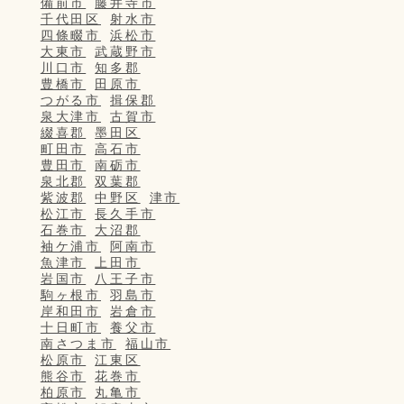
備前市
藤井寺市
千代田区
射水市
四條畷市
浜松市
大東市
武蔵野市
川口市
知多郡
豊橋市
田原市
つがる市
揖保郡
泉大津市
古賀市
綴喜郡
墨田区
町田市
高石市
豊田市
南砺市
泉北郡
双葉郡
紫波郡
中野区
津市
松江市
長久手市
石巻市
大沼郡
袖ケ浦市
阿南市
魚津市
上田市
岩国市
八王子市
駒ヶ根市
羽島市
岸和田市
岩倉市
十日町市
養父市
南さつま市
福山市
松原市
江東区
熊谷市
花巻市
柏原市
丸亀市