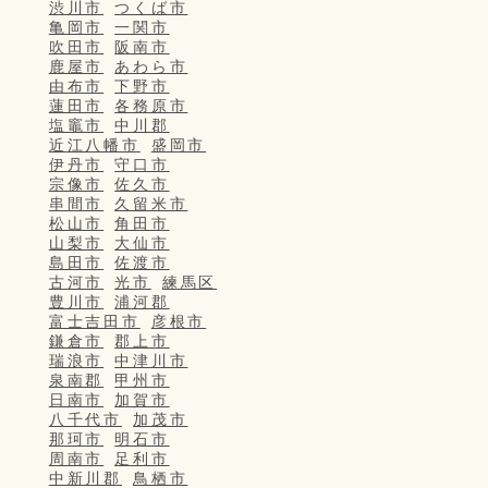
渋川市
つくば市
亀岡市
一関市
吹田市
阪南市
鹿屋市
あわら市
由布市
下野市
蓮田市
各務原市
塩竈市
中川郡
近江八幡市
盛岡市
伊丹市
守口市
宗像市
佐久市
串間市
久留米市
松山市
角田市
山梨市
大仙市
島田市
佐渡市
古河市
光市
練馬区
豊川市
浦河郡
富士吉田市
彦根市
鎌倉市
郡上市
瑞浪市
中津川市
泉南郡
甲州市
日南市
加賀市
八千代市
加茂市
那珂市
明石市
周南市
足利市
中新川郡
鳥栖市