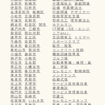
太田市
前橋市
介護福祉士
遊戯関連
伊賀市
臼杵市
設備
作業療法士
会津若松市
板橋区
行政関連
デザイナー
小松市
北蒲原郡
技能実習生支援
平塚市
見附市
型枠大工
理学療法士
網走市
杉並区
関市
ホテルマン
瀬戸内市
三郷市
IT関連（SE・エンジ
新宿区
西白河郡
ニアetc）
諫早市
足立区
言語聴覚士
トリマー
千曲市
佐賀市
スポーツクラブ
松本市
春日部市
販売・接客
東松山市
新潟市
コンクリート技師
小城市
越前市
機能訓練指導員
神戸市
小牧市
ゴルフ場
羽生市
玉名郡
自動車整備・修理・鈑
帯広市
八幡浜市
金・塗装
遠賀郡
春日井市
セレモニー
動物病院
厚木市
阿蘇市
メンテナンス
奄美市
恵那市
結婚式場
北上市
天理市
サービス提供責任者
恵庭市
島原市
健康施設
鳴門市
江田島市
サービス管理責任者
岡山市
長崎市
宅建士
佐世保市
いわき市
セレモニースタッフ
滝川市
葛飾区
医療・介護・調剤事務