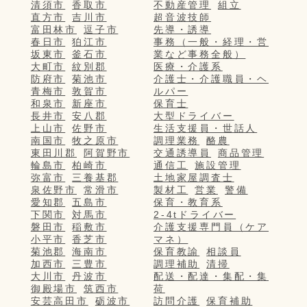
清須市
香取市
不動産管理
組立
直方市
吉川市
超音波技師
富田林市
逗子市
先導・誘導
春日市
狛江市
事務（一般・経理・営
坂東市
釜石市
業など事務全般）
大町市
紋別郡
医療・介護系
防府市
菊池市
介護士・介護職員・ヘ
青梅市
敦賀市
ルパー
和泉市
新座市
保育士
長井市
安八郡
大型ドライバー
上山市
佐野市
生活支援員・世話人
南国市
牧之原市
調理業務
酪農
東田川郡
阿賀野市
交通誘導員
商品管理
輪島市
柏崎市
通信工
施設管理
弥富市
三養基郡
土地家屋調査士
泉佐野市
常滑市
製材工
営業
警備
愛知郡
五島市
保育・教育系
下関市
対馬市
2-4tドライバー
磐田市
稲敷市
介護支援専門員（ケア
小平市
香芝市
マネ）
菊池郡
海南市
保育教諭
相談員
加西市
三豊市
調理補助
清掃
大川市
丹波市
配送・配達・集配・集
御殿場市
筑西市
荷
安芸高田市
砺波市
訪問介護
保育補助