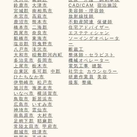
鈴鹿市
大津市
CAD/CAM
宿泊施設
宮城郡
南相馬市
美容師・理容師
本宮市
高萩市
放射線技師
鹿沼市
熊本市
不動産関連
保健師
橋本市
二海郡
住宅アドバイザー
西尾市
奈良市
エステティシャン
船橋市
東海市
ソーイングオペレータ
塩谷郡
羽曳野市
ー
八戸市
滝沢市
断裁工
大和市
稲敷郡河内町
整体師・セラピスト
多治見市
長岡市
機械オペレーター
上尾市
栃木市
電気工事
縫製
台東区
多可郡
中郡
社労士
カウンセラー
ひたちなか市
研磨作業員
美容
伊勢崎市
松戸市
接客
整備
旭川市
海老名市
いなべ市
横須賀市
鳥取市
新居浜市
広島市
いすみ市
神埼市
雲仙市
南島原市
大村市
足柄下郡
耶麻郡
常陸太田市
甲府市
都城市
焼津市