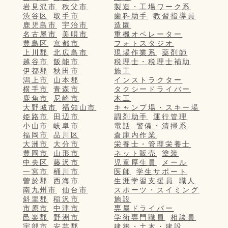
岩見沢市
秩父市
製造・工場ワーク系
渋谷区
取手市
歯科助手
教習指導員
鹿児島市
宇治市
造園
名古屋市
美唄市
重機オペレーター
豊島区
京都市
フォトスタジオ
上川郡
北広島市
現場作業系
薬剤師
越谷市
飯能市
税理士・税理士補助
伊都郡
秋田市
施工
潟上市
山本郡
インストラクター
横手市
青森市
タクシードライバー
鹿角市
尼崎市
木工
大野城市
福知山市
キャンプ場・スキー場
姫路市
田辺市
調剤助手
運行管理
小山市
岐阜市
電話
警備・清掃系
福岡市
品川区
倉庫内作業
大洲市
大分市
栄養士・管理栄養士
豊岡市
山形市
ネット販売
塗装
中央区
藤沢市
児童厚生員
メール
一宮市
桶川市
医師
学生サポート
曽於郡
西海市
生涯学習支援員
職人
南九州市
仙台市
スポーツ・スイミング
斜里郡
稲沢市
施設
市原市
中津市
専属ドライバー
邑楽郡
野洲市
学術専門職員
相談員
宇部市
安芸郡
建築・土木・建設