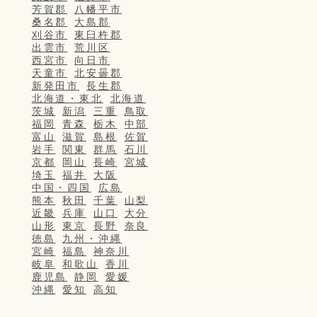
芳賀郡
八幡平市
桑名郡
大島郡
刈谷市
東臼杵郡
出雲市
荒川区
西宮市
向日市
天童市
北安曇郡
新発田市
長生郡
北海道・東北
北海道
茨城
新潟
三重
鳥取
福岡
青森
栃木
中部
富山
滋賀
島根
佐賀
岩手
関東
群馬
石川
京都
岡山
長崎
宮城
埼玉
福井
大阪
中国・四国
広島
熊本
秋田
千葉
山梨
近畿
兵庫
山口
大分
山形
東京
長野
奈良
徳島
九州・沖縄
宮崎
福島
神奈川
岐阜
和歌山
香川
鹿児島
静岡
愛媛
沖縄
愛知
高知