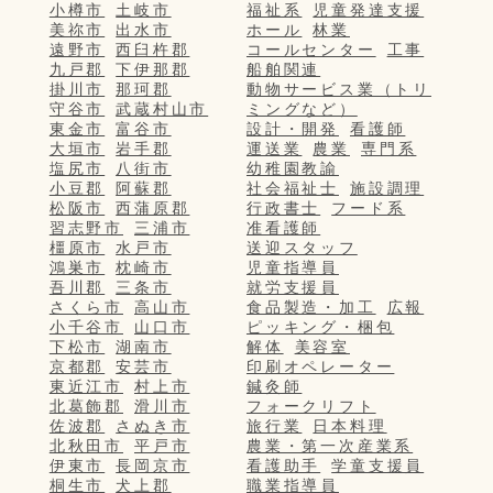
小樽市
土岐市
福祉系
児童発達支援
美祢市
出水市
ホール
林業
遠野市
西臼杵郡
コールセンター
工事
九戸郡
下伊那郡
船舶関連
掛川市
那珂郡
動物サービス業（トリ
守谷市
武蔵村山市
ミングなど）
東金市
富谷市
設計・開発
看護師
大垣市
岩手郡
運送業
農業
専門系
塩尻市
八街市
幼稚園教諭
小豆郡
阿蘇郡
社会福祉士
施設調理
松阪市
西蒲原郡
行政書士
フード系
習志野市
三浦市
准看護師
橿原市
水戸市
送迎スタッフ
鴻巣市
枕崎市
児童指導員
吾川郡
三条市
就労支援員
さくら市
高山市
食品製造・加工
広報
小千谷市
山口市
ピッキング・梱包
下松市
湖南市
解体
美容室
京都郡
安芸市
印刷オペレーター
東近江市
村上市
鍼灸師
北葛飾郡
滑川市
フォークリフト
佐波郡
さぬき市
旅行業
日本料理
北秋田市
平戸市
農業・第一次産業系
伊東市
長岡京市
看護助手
学童支援員
桐生市
犬上郡
職業指導員