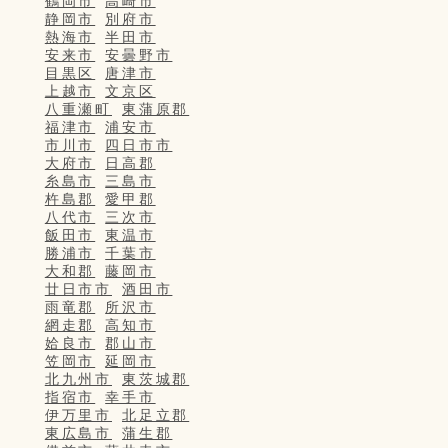
鶴岡市
高崎市
静岡市
別府市
熱海市
半田市
安来市
安曇野市
目黒区
唐津市
上越市
文京区
八重瀬町
東蒲原郡
福津市
浦安市
市川市
四日市市
大府市
日高郡
糸島市
三島市
杵島郡
愛甲郡
八代市
三次市
飯田市
東温市
勝浦市
千葉市
大和郡
藤岡市
廿日市市
酒田市
雨竜郡
所沢市
網走郡
高知市
姶良市
郡山市
笠岡市
延岡市
北九州市
東茨城郡
指宿市
幸手市
伊万里市
北足立郡
東広島市
蒲生郡