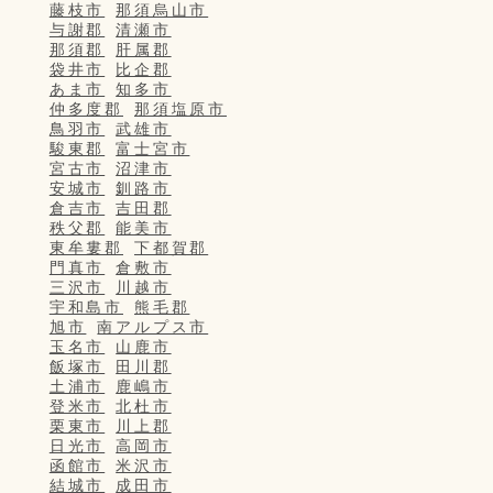
藤枝市
那須烏山市
与謝郡
清瀬市
那須郡
肝属郡
袋井市
比企郡
あま市
知多市
仲多度郡
那須塩原市
鳥羽市
武雄市
駿東郡
富士宮市
宮古市
沼津市
安城市
釧路市
倉吉市
吉田郡
秩父郡
能美市
東牟婁郡
下都賀郡
門真市
倉敷市
三沢市
川越市
宇和島市
熊毛郡
旭市
南アルプス市
玉名市
山鹿市
飯塚市
田川郡
土浦市
鹿嶋市
登米市
北杜市
栗東市
川上郡
日光市
高岡市
函館市
米沢市
結城市
成田市