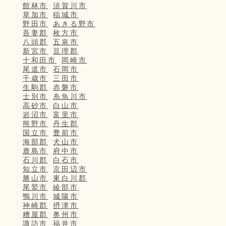
館林市
須賀川市
草加市
稲城市
野田市
あきる野市
吾妻郡
枚方市
八頭郡
五泉市
新宮市
亘理郡
十和田市
岡崎市
尾道市
石岡市
千歳市
三田市
生駒郡
赤磐市
士別市
糸魚川市
高砂市
白山市
岩沼市
富里市
熊野市
丹生郡
国立市
豊前市
海部郡
犬山市
鹿島市
府中市
石川郡
白石市
知立市
京田辺市
勝山市
東白川郡
尾鷲市
綾部市
鴨川市
城陽市
神崎郡
摂津市
糟屋郡
奥州市
諏訪市
福井市