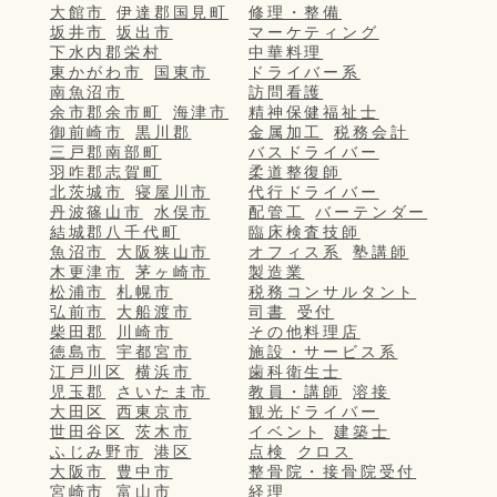
大館市
伊達郡国見町
修理・整備
坂井市
坂出市
マーケティング
下水内郡栄村
中華料理
東かがわ市
国東市
ドライバー系
南魚沼市
訪問看護
余市郡余市町
海津市
精神保健福祉士
御前崎市
黒川郡
金属加工
税務会計
三戸郡南部町
バスドライバー
羽咋郡志賀町
柔道整復師
北茨城市
寝屋川市
代行ドライバー
丹波篠山市
水俣市
配管工
バーテンダー
結城郡八千代町
臨床検査技師
魚沼市
大阪狭山市
オフィス系
塾講師
木更津市
茅ヶ崎市
製造業
松浦市
札幌市
税務コンサルタント
弘前市
大船渡市
司書
受付
柴田郡
川崎市
その他料理店
徳島市
宇都宮市
施設・サービス系
江戸川区
横浜市
歯科衛生士
児玉郡
さいたま市
教員・講師
溶接
大田区
西東京市
観光ドライバー
世田谷区
茨木市
イベント
建築士
ふじみ野市
港区
点検
クロス
大阪市
豊中市
整骨院・接骨院受付
宮崎市
富山市
経理