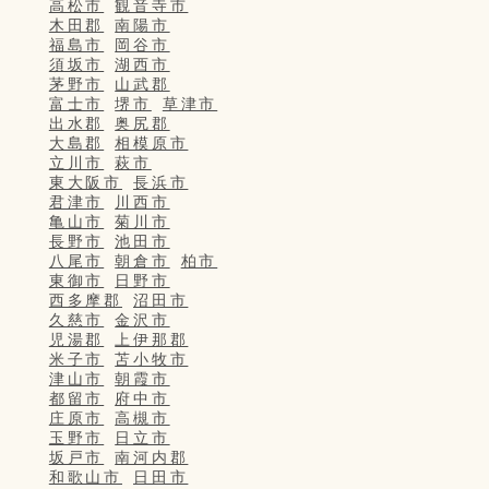
高松市
観音寺市
木田郡
南陽市
福島市
岡谷市
須坂市
湖西市
茅野市
山武郡
富士市
堺市
草津市
出水郡
奥尻郡
大島郡
相模原市
立川市
萩市
東大阪市
長浜市
君津市
川西市
亀山市
菊川市
長野市
池田市
八尾市
朝倉市
柏市
東御市
日野市
西多摩郡
沼田市
久慈市
金沢市
児湯郡
上伊那郡
米子市
苫小牧市
津山市
朝霞市
都留市
府中市
庄原市
高槻市
玉野市
日立市
坂戸市
南河内郡
和歌山市
日田市