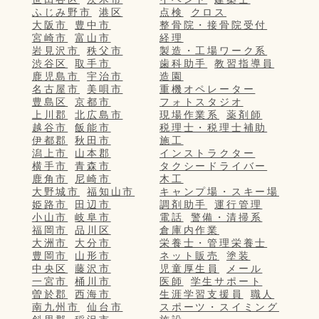
ふじみ野市
港区
点検
クロス
大阪市
豊中市
整骨院・接骨院受付
宮崎市
富山市
経理
岩見沢市
秩父市
製造・工場ワーク系
渋谷区
取手市
歯科助手
教習指導員
鹿児島市
宇治市
造園
名古屋市
美唄市
重機オペレーター
豊島区
京都市
フォトスタジオ
上川郡
北広島市
現場作業系
薬剤師
越谷市
飯能市
税理士・税理士補助
伊都郡
秋田市
施工
潟上市
山本郡
インストラクター
横手市
青森市
タクシードライバー
鹿角市
尼崎市
木工
大野城市
福知山市
キャンプ場・スキー場
姫路市
田辺市
調剤助手
運行管理
小山市
岐阜市
電話
警備・清掃系
福岡市
品川区
倉庫内作業
大洲市
大分市
栄養士・管理栄養士
豊岡市
山形市
ネット販売
塗装
中央区
藤沢市
児童厚生員
メール
一宮市
桶川市
医師
学生サポート
曽於郡
西海市
生涯学習支援員
職人
南九州市
仙台市
スポーツ・スイミング