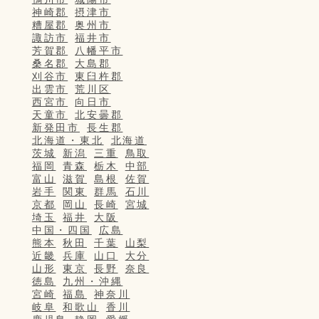
神崎郡
摂津市
糟屋郡
奥州市
諏訪市
福井市
芳賀郡
八幡平市
桑名郡
大島郡
刈谷市
東臼杵郡
出雲市
荒川区
西宮市
向日市
天童市
北安曇郡
新発田市
長生郡
北海道・東北
北海道
茨城
新潟
三重
鳥取
福岡
青森
栃木
中部
富山
滋賀
島根
佐賀
岩手
関東
群馬
石川
京都
岡山
長崎
宮城
埼玉
福井
大阪
中国・四国
広島
熊本
秋田
千葉
山梨
近畿
兵庫
山口
大分
山形
東京
長野
奈良
徳島
九州・沖縄
宮崎
福島
神奈川
岐阜
和歌山
香川