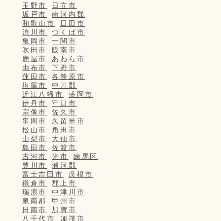
玉野市
日立市
坂戸市
南河内郡
和歌山市
日田市
渋川市
つくば市
亀岡市
一関市
吹田市
阪南市
鹿屋市
あわら市
由布市
下野市
蓮田市
各務原市
塩竈市
中川郡
近江八幡市
盛岡市
伊丹市
守口市
宗像市
佐久市
串間市
久留米市
松山市
角田市
山梨市
大仙市
島田市
佐渡市
古河市
光市
練馬区
豊川市
浦河郡
富士吉田市
彦根市
鎌倉市
郡上市
瑞浪市
中津川市
泉南郡
甲州市
日南市
加賀市
八千代市
加茂市