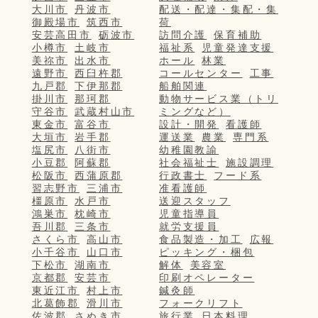
大川市
丹波市
配送・配達・集配・集
御殿場市
筑西市
荷
安芸高田市
砺波市
訪問介護
保育補助
小樽市
土岐市
福祉系
児童発達支援
美祢市
出水市
ホール
林業
遠野市
西臼杵郡
コールセンター
工事
九戸郡
下伊那郡
船舶関連
掛川市
那珂郡
動物サービス業（トリ
守谷市
武蔵村山市
ミングなど）
東金市
富谷市
設計・開発
看護師
大垣市
岩手郡
運送業
農業
専門系
塩尻市
八街市
幼稚園教諭
小豆郡
阿蘇郡
社会福祉士
施設調理
松阪市
西蒲原郡
行政書士
フード系
習志野市
三浦市
准看護師
橿原市
水戸市
送迎スタッフ
鴻巣市
枕崎市
児童指導員
吾川郡
三条市
就労支援員
さくら市
高山市
食品製造・加工
広報
小千谷市
山口市
ピッキング・梱包
下松市
湖南市
解体
美容室
京都郡
安芸市
印刷オペレーター
東近江市
村上市
鍼灸師
北葛飾郡
滑川市
フォークリフト
佐波郡
さぬき市
旅行業
日本料理