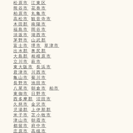
松原市
江東区
熊谷市
花巻市
柏原市
丸亀市
高松市
観音寺市
木田郡
南陽市
福島市
岡谷市
須坂市
湖西市
茅野市
山武郡
富士市
堺市
草津市
出水郡
奥尻郡
大島郡
相模原市
立川市
萩市
東大阪市
長浜市
君津市
川西市
亀山市
菊川市
長野市
池田市
八尾市
朝倉市
柏市
東御市
日野市
西多摩郡
沼田市
久慈市
金沢市
児湯郡
上伊那郡
米子市
苫小牧市
津山市
朝霞市
都留市
府中市
庄原市
高槻市