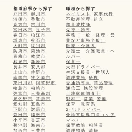
都道府県から探す
職種から探す
戸田市
柳川市
ネイリスト
家事代行
清須市
香取市
不動産管理
組立
直方市
吉川市
超音波技師
富田林市
逗子市
先導・誘導
春日市
狛江市
事務（一般・経理・営
坂東市
釜石市
業など事務全般）
大町市
紋別郡
医療・介護系
防府市
菊池市
介護士・介護職員・ヘ
青梅市
敦賀市
ルパー
和泉市
新座市
保育士
長井市
安八郡
大型ドライバー
上山市
佐野市
生活支援員・世話人
南国市
牧之原市
調理業務
酪農
東田川郡
阿賀野市
交通誘導員
商品管理
輪島市
柏崎市
通信工
施設管理
弥富市
三養基郡
土地家屋調査士
泉佐野市
常滑市
製材工
営業
警備
愛知郡
五島市
保育・教育系
下関市
対馬市
2-4tドライバー
磐田市
稲敷市
介護支援専門員（ケア
小平市
香芝市
マネ）
菊池郡
海南市
保育教諭
相談員
加西市
三豊市
調理補助
清掃