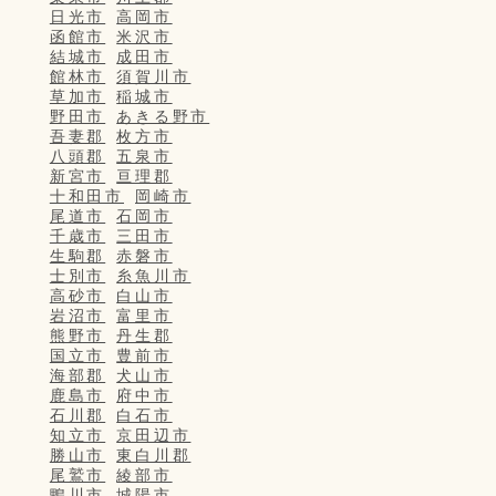
日光市
高岡市
函館市
米沢市
結城市
成田市
館林市
須賀川市
草加市
稲城市
野田市
あきる野市
吾妻郡
枚方市
八頭郡
五泉市
新宮市
亘理郡
十和田市
岡崎市
尾道市
石岡市
千歳市
三田市
生駒郡
赤磐市
士別市
糸魚川市
高砂市
白山市
岩沼市
富里市
熊野市
丹生郡
国立市
豊前市
海部郡
犬山市
鹿島市
府中市
石川郡
白石市
知立市
京田辺市
勝山市
東白川郡
尾鷲市
綾部市
鴨川市
城陽市