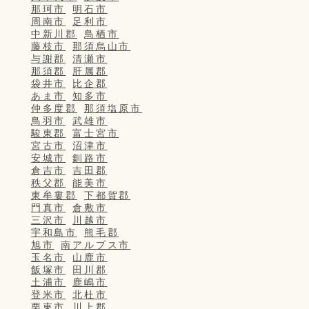
那珂市
明石市
周南市
足利市
中新川郡
鳥栖市
藤枝市
那須烏山市
与謝郡
清瀬市
那須郡
肝属郡
袋井市
比企郡
あま市
知多市
仲多度郡
那須塩原市
鳥羽市
武雄市
駿東郡
富士宮市
宮古市
沼津市
安城市
釧路市
倉吉市
吉田郡
秩父郡
能美市
東牟婁郡
下都賀郡
門真市
倉敷市
三沢市
川越市
宇和島市
熊毛郡
旭市
南アルプス市
玉名市
山鹿市
飯塚市
田川郡
土浦市
鹿嶋市
登米市
北杜市
栗東市
川上郡