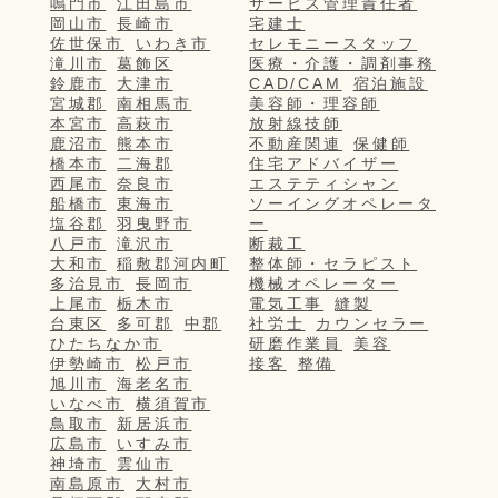
鳴門市
江田島市
サービス管理責任者
岡山市
長崎市
宅建士
佐世保市
いわき市
セレモニースタッフ
滝川市
葛飾区
医療・介護・調剤事務
鈴鹿市
大津市
CAD/CAM
宿泊施設
宮城郡
南相馬市
美容師・理容師
本宮市
高萩市
放射線技師
鹿沼市
熊本市
不動産関連
保健師
橋本市
二海郡
住宅アドバイザー
西尾市
奈良市
エステティシャン
船橋市
東海市
ソーイングオペレータ
塩谷郡
羽曳野市
ー
八戸市
滝沢市
断裁工
大和市
稲敷郡河内町
整体師・セラピスト
多治見市
長岡市
機械オペレーター
上尾市
栃木市
電気工事
縫製
台東区
多可郡
中郡
社労士
カウンセラー
ひたちなか市
研磨作業員
美容
伊勢崎市
松戸市
接客
整備
旭川市
海老名市
いなべ市
横須賀市
鳥取市
新居浜市
広島市
いすみ市
神埼市
雲仙市
南島原市
大村市