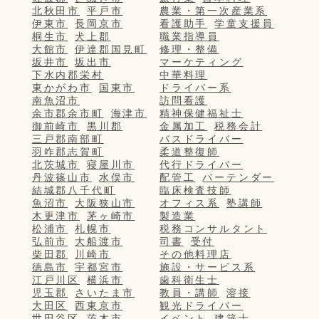
北秋田市
平戸市
農業・第一次産業系
伊東市
長岡京市
看護助手
学童支援員
桐生市
犬上郡
職業指導員
大館市
伊達郡国見町
修理・整備
坂井市
坂出市
マーケティング
下水内郡栄村
中華料理
東かがわ市
国東市
ドライバー系
南魚沼市
訪問看護
余市郡余市町
海津市
精神保健福祉士
御前崎市
黒川郡
金属加工
税務会計
三戸郡南部町
バスドライバー
羽咋郡志賀町
柔道整復師
北茨城市
寝屋川市
代行ドライバー
丹波篠山市
水俣市
配管工
バーテンダー
結城郡八千代町
臨床検査技師
魚沼市
大阪狭山市
オフィス系
塾講師
木更津市
茅ヶ崎市
製造業
松浦市
札幌市
税務コンサルタント
弘前市
大船渡市
司書
受付
柴田郡
川崎市
その他料理店
徳島市
宇都宮市
施設・サービス系
江戸川区
横浜市
歯科衛生士
児玉郡
さいたま市
教員・講師
溶接
大田区
西東京市
観光ドライバー
世田谷区
茨木市
イベント
建築士