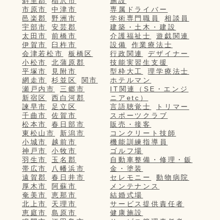
斜里郡
稲沢市
施設
市原市
中津市
専属ドライバー
邑楽郡
野洲市
学術専門職員
相談員
宇部市
安芸郡
建築・土木・建設
太田市
前橋市
介護福祉士
遊戯関連
伊賀市
臼杵市
設備
作業療法士
会津若松市
板橋区
行政関連
デザイナー
小松市
北蒲原郡
技能実習生支援
平塚市
見附市
型枠大工
理学療法士
網走市
杉並区
関市
ホテルマン
瀬戸内市
三郷市
IT関連（SE・エンジ
新宿区
西白河郡
ニアetc）
諫早市
足立区
言語聴覚士
トリマー
千曲市
佐賀市
スポーツクラブ
松本市
春日部市
販売・接客
東松山市
新潟市
コンクリート技師
小城市
越前市
機能訓練指導員
神戸市
小牧市
ゴルフ場
羽生市
玉名郡
自動車整備・修理・鈑
帯広市
八幡浜市
金・塗装
遠賀郡
春日井市
セレモニー
動物病院
厚木市
阿蘇市
メンテナンス
奄美市
恵那市
結婚式場
北上市
天理市
サービス提供責任者
恵庭市
島原市
健康施設