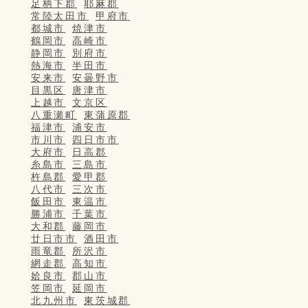
足柄下郡
耶麻郡
常陸太田市
甲府市
都城市
焼津市
鶴岡市
高崎市
静岡市
別府市
熱海市
半田市
安来市
安曇野市
目黒区
唐津市
上越市
文京区
八重瀬町
東蒲原郡
福津市
浦安市
市川市
四日市市
大府市
日高郡
糸島市
三島市
杵島郡
愛甲郡
八代市
三次市
飯田市
東温市
勝浦市
千葉市
大和郡
藤岡市
廿日市市
酒田市
雨竜郡
所沢市
網走郡
高知市
姶良市
郡山市
笠岡市
延岡市
北九州市
東茨城郡