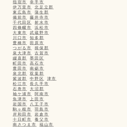
指宿市
幸手市
伊万里市
北足立郡
東広島市
蒲生郡
備前市
藤井寺市
千代田区
射水市
四條畷市
浜松市
大東市
武蔵野市
川口市
知多郡
豊橋市
田原市
つがる市
揖保郡
泉大津市
古賀市
綴喜郡
墨田区
町田市
高石市
豊田市
南砺市
泉北郡
双葉郡
紫波郡
中野区
津市
松江市
長久手市
石巻市
大沼郡
袖ケ浦市
阿南市
魚津市
上田市
岩国市
八王子市
駒ヶ根市
羽島市
岸和田市
岩倉市
十日町市
養父市
南さつま市
福山市