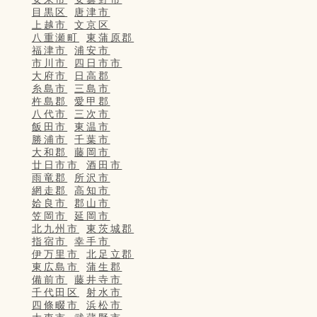
目黒区
唐津市
上越市
文京区
八重瀬町
東蒲原郡
福津市
浦安市
市川市
四日市市
大府市
日高郡
糸島市
三島市
杵島郡
愛甲郡
八代市
三次市
飯田市
東温市
勝浦市
千葉市
大和郡
藤岡市
廿日市市
酒田市
雨竜郡
所沢市
網走郡
高知市
姶良市
郡山市
笠岡市
延岡市
北九州市
東茨城郡
指宿市
幸手市
伊万里市
北足立郡
東広島市
蒲生郡
備前市
藤井寺市
千代田区
射水市
四條畷市
浜松市