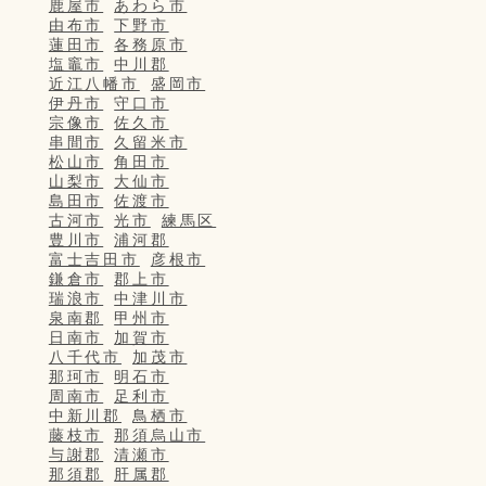
鹿屋市
あわら市
由布市
下野市
蓮田市
各務原市
塩竈市
中川郡
近江八幡市
盛岡市
伊丹市
守口市
宗像市
佐久市
串間市
久留米市
松山市
角田市
山梨市
大仙市
島田市
佐渡市
古河市
光市
練馬区
豊川市
浦河郡
富士吉田市
彦根市
鎌倉市
郡上市
瑞浪市
中津川市
泉南郡
甲州市
日南市
加賀市
八千代市
加茂市
那珂市
明石市
周南市
足利市
中新川郡
鳥栖市
藤枝市
那須烏山市
与謝郡
清瀬市
那須郡
肝属郡