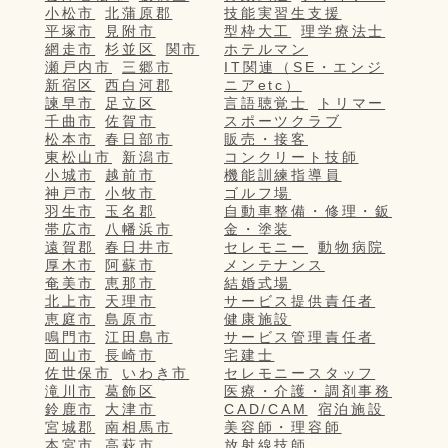
小松市
北蒲原郡
技能実習生支援
平塚市
見附市
型枠大工
理学療法士
網走市
杉並区
関市
ホテルマン
瀬戸内市
三郷市
IT関連（SE・エンジ
新宿区
西白河郡
ニアetc）
諫早市
足立区
言語聴覚士
トリマー
千曲市
佐賀市
スポーツクラブ
松本市
春日部市
販売・接客
東松山市
新潟市
コンクリート技師
小城市
越前市
機能訓練指導員
神戸市
小牧市
ゴルフ場
羽生市
玉名郡
自動車整備・修理・鈑
帯広市
八幡浜市
金・塗装
遠賀郡
春日井市
セレモニー
動物病院
厚木市
阿蘇市
メンテナンス
奄美市
恵那市
結婚式場
北上市
天理市
サービス提供責任者
恵庭市
島原市
健康施設
鳴門市
江田島市
サービス管理責任者
岡山市
長崎市
宅建士
佐世保市
いわき市
セレモニースタッフ
滝川市
葛飾区
医療・介護・調剤事務
鈴鹿市
大津市
CAD/CAM
宿泊施設
宮城郡
南相馬市
美容師・理容師
本宮市
高萩市
放射線技師