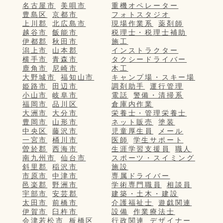
名古屋市
美唄市
重機オペレーター
豊島区
京都市
フォトスタジオ
上川郡
北広島市
現場作業系
薬剤師
越谷市
飯能市
税理士・税理士補助
伊都郡
秋田市
施工
潟上市
山本郡
インストラクター
横手市
青森市
タクシードライバー
鹿角市
尼崎市
木工
大野城市
福知山市
キャンプ場・スキー場
姫路市
田辺市
調剤助手
運行管理
小山市
岐阜市
電話
警備・清掃系
福岡市
品川区
倉庫内作業
大洲市
大分市
栄養士・管理栄養士
豊岡市
山形市
ネット販売
塗装
中央区
藤沢市
児童厚生員
メール
一宮市
桶川市
医師
学生サポート
曽於郡
西海市
生涯学習支援員
職人
南九州市
仙台市
スポーツ・スイミング
斜里郡
稲沢市
施設
市原市
中津市
専属ドライバー
邑楽郡
野洲市
学術専門職員
相談員
宇部市
安芸郡
建築・土木・建設
太田市
前橋市
介護福祉士
遊戯関連
伊賀市
臼杵市
設備
作業療法士
会津若松市
板橋区
行政関連
デザイナー