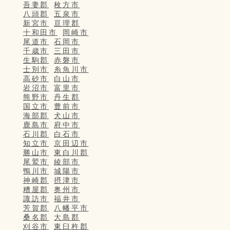
吾妻郡
枚方市
八頭郡
五泉市
新宮市
亘理郡
十和田市
岡崎市
尾道市
石岡市
千歳市
三田市
生駒郡
赤磐市
士別市
糸魚川市
高砂市
白山市
岩沼市
富里市
熊野市
丹生郡
国立市
豊前市
海部郡
犬山市
鹿島市
府中市
石川郡
白石市
知立市
京田辺市
勝山市
東白川郡
尾鷲市
綾部市
鴨川市
城陽市
神崎郡
摂津市
糟屋郡
奥州市
諏訪市
福井市
芳賀郡
八幡平市
桑名郡
大島郡
刈谷市
東臼杵郡