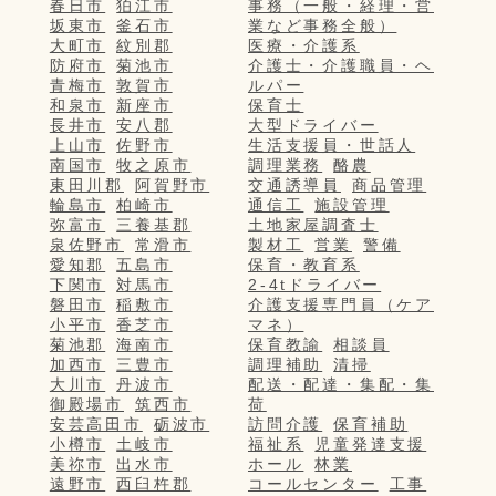
春日市
狛江市
事務（一般・経理・営
坂東市
釜石市
業など事務全般）
大町市
紋別郡
医療・介護系
防府市
菊池市
介護士・介護職員・ヘ
青梅市
敦賀市
ルパー
和泉市
新座市
保育士
長井市
安八郡
大型ドライバー
上山市
佐野市
生活支援員・世話人
南国市
牧之原市
調理業務
酪農
東田川郡
阿賀野市
交通誘導員
商品管理
輪島市
柏崎市
通信工
施設管理
弥富市
三養基郡
土地家屋調査士
泉佐野市
常滑市
製材工
営業
警備
愛知郡
五島市
保育・教育系
下関市
対馬市
2-4tドライバー
磐田市
稲敷市
介護支援専門員（ケア
小平市
香芝市
マネ）
菊池郡
海南市
保育教諭
相談員
加西市
三豊市
調理補助
清掃
大川市
丹波市
配送・配達・集配・集
御殿場市
筑西市
荷
安芸高田市
砺波市
訪問介護
保育補助
小樽市
土岐市
福祉系
児童発達支援
美祢市
出水市
ホール
林業
遠野市
西臼杵郡
コールセンター
工事