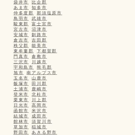
袋井市
比企郡
あま市
知多市
仲多度郡
那須塩原市
鳥羽市
武雄市
駿東郡
富士宮市
宮古市
沼津市
安城市
釧路市
倉吉市
吉田郡
秩父郡
能美市
東牟婁郡
下都賀郡
門真市
倉敷市
三沢市
川越市
宇和島市
熊毛郡
旭市
南アルプス市
玉名市
山鹿市
飯塚市
田川郡
土浦市
鹿嶋市
登米市
北杜市
栗東市
川上郡
日光市
高岡市
函館市
米沢市
結城市
成田市
館林市
須賀川市
草加市
稲城市
野田市
あきる野市