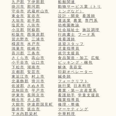
九戸郡
下伊那郡
船舶関連
掛川市
那珂郡
動物サービス業（トリ
守谷市
武蔵村山市
ミングなど）
東金市
富谷市
設計・開発
看護師
大垣市
岩手郡
運送業
農業
専門系
塩尻市
八街市
幼稚園教諭
小豆郡
阿蘇郡
社会福祉士
施設調理
松阪市
西蒲原郡
行政書士
フード系
習志野市
三浦市
准看護師
橿原市
水戸市
送迎スタッフ
鴻巣市
枕崎市
児童指導員
吾川郡
三条市
就労支援員
さくら市
高山市
食品製造・加工
広報
小千谷市
山口市
ピッキング・梱包
下松市
湖南市
解体
美容室
京都郡
安芸市
印刷オペレーター
東近江市
村上市
鍼灸師
北葛飾郡
滑川市
フォークリフト
佐波郡
さぬき市
旅行業
日本料理
北秋田市
平戸市
農業・第一次産業系
伊東市
長岡京市
看護助手
学童支援員
桐生市
犬上郡
職業指導員
大館市
伊達郡国見町
修理・整備
坂井市
坂出市
マーケティング
下水内郡栄村
中華料理