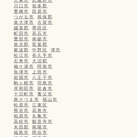
大東市
武蔵野市
川口市
知多郡
豊橋市
田原市
つがる市
揖保郡
泉大津市
古賀市
綴喜郡
墨田区
町田市
高石市
豊田市
南砺市
泉北郡
双葉郡
紫波郡
中野区
津市
松江市
長久手市
石巻市
大沼郡
袖ケ浦市
阿南市
魚津市
上田市
岩国市
八王子市
駒ヶ根市
羽島市
岸和田市
岩倉市
十日町市
養父市
南さつま市
福山市
松原市
江東区
熊谷市
花巻市
柏原市
丸亀市
高松市
観音寺市
木田郡
南陽市
福島市
岡谷市