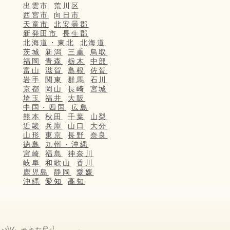
出雲市
荒川区
西宮市
向日市
天童市
北安曇郡
新発田市
長生郡
北海道・東北
北海道
茨城
新潟
三重
鳥取
福岡
青森
栃木
中部
富山
滋賀
島根
佐賀
岩手
関東
群馬
石川
京都
岡山
長崎
宮城
埼玉
福井
大阪
中国・四国
広島
熊本
秋田
千葉
山梨
近畿
兵庫
山口
大分
山形
東京
長野
奈良
徳島
九州・沖縄
宮崎
福島
神奈川
岐阜
和歌山
香川
鹿児島
静岡
愛媛
沖縄
愛知
高知