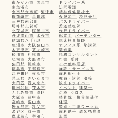
東かがわ市
国東市
ドライバー系
南魚沼市
訪問看護
余市郡余市町
海津市
精神保健福祉士
御前崎市
黒川郡
金属加工
税務会計
三戸郡南部町
バスドライバー
羽咋郡志賀町
柔道整復師
北茨城市
寝屋川市
代行ドライバー
丹波篠山市
水俣市
配管工
バーテンダー
結城郡八千代町
臨床検査技師
魚沼市
大阪狭山市
オフィス系
塾講師
木更津市
茅ヶ崎市
製造業
松浦市
札幌市
税務コンサルタント
弘前市
大船渡市
司書
受付
柴田郡
川崎市
その他料理店
徳島市
宇都宮市
施設・サービス系
江戸川区
横浜市
歯科衛生士
児玉郡
さいたま市
教員・講師
溶接
大田区
西東京市
観光ドライバー
世田谷区
茨木市
イベント
建築士
ふじみ野市
港区
点検
クロス
大阪市
豊中市
整骨院・接骨院受付
宮崎市
富山市
経理
岩見沢市
秩父市
製造・工場ワーク系
渋谷区
取手市
歯科助手
教習指導員
鹿児島市
宇治市
造園