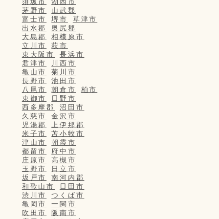
須坂市
湖西市
茅野市
山武郡
富士市
堺市
草津市
出水郡
奥尻郡
大島郡
相模原市
立川市
萩市
東大阪市
長浜市
君津市
川西市
亀山市
菊川市
長野市
池田市
八尾市
朝倉市
柏市
東御市
日野市
西多摩郡
沼田市
久慈市
金沢市
児湯郡
上伊那郡
米子市
苫小牧市
津山市
朝霞市
都留市
府中市
庄原市
高槻市
玉野市
日立市
坂戸市
南河内郡
和歌山市
日田市
渋川市
つくば市
亀岡市
一関市
吹田市
阪南市