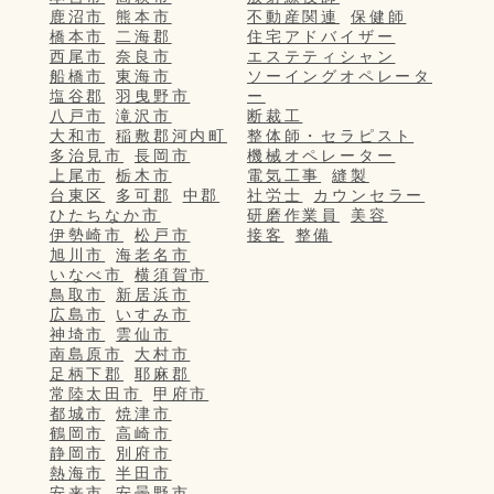
鹿沼市
熊本市
不動産関連
保健師
橋本市
二海郡
住宅アドバイザー
西尾市
奈良市
エステティシャン
船橋市
東海市
ソーイングオペレータ
塩谷郡
羽曳野市
ー
八戸市
滝沢市
断裁工
大和市
稲敷郡河内町
整体師・セラピスト
多治見市
長岡市
機械オペレーター
上尾市
栃木市
電気工事
縫製
台東区
多可郡
中郡
社労士
カウンセラー
ひたちなか市
研磨作業員
美容
伊勢崎市
松戸市
接客
整備
旭川市
海老名市
いなべ市
横須賀市
鳥取市
新居浜市
広島市
いすみ市
神埼市
雲仙市
南島原市
大村市
足柄下郡
耶麻郡
常陸太田市
甲府市
都城市
焼津市
鶴岡市
高崎市
静岡市
別府市
熱海市
半田市
安来市
安曇野市