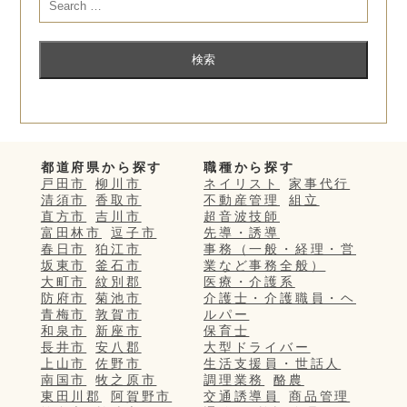
都道府県から探す
職種から探す
戸田市
柳川市
ネイリスト
家事代行
清須市
香取市
不動産管理
組立
直方市
吉川市
超音波技師
富田林市
逗子市
先導・誘導
春日市
狛江市
事務（一般・経理・営
坂東市
釜石市
業など事務全般）
大町市
紋別郡
医療・介護系
防府市
菊池市
介護士・介護職員・ヘ
青梅市
敦賀市
ルパー
和泉市
新座市
保育士
長井市
安八郡
大型ドライバー
上山市
佐野市
生活支援員・世話人
南国市
牧之原市
調理業務
酪農
東田川郡
阿賀野市
交通誘導員
商品管理