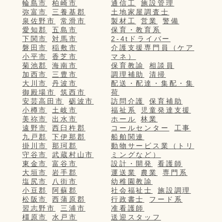
輪島市
柏崎市
通信工
施設管理
弥富市
三養基郡
土地家屋調査士
泉佐野市
常滑市
製材工
営業
警備
愛知郡
五島市
保育・教育系
下関市
対馬市
2-4tドライバー
磐田市
稲敷市
介護支援専門員（ケア
小平市
香芝市
マネ）
菊池郡
海南市
保育教諭
相談員
加西市
三豊市
調理補助
清掃
大川市
丹波市
配送・配達・集配・集
御殿場市
筑西市
荷
安芸高田市
砺波市
訪問介護
保育補助
小樽市
土岐市
福祉系
児童発達支援
美祢市
出水市
ホール
林業
遠野市
西臼杵郡
コールセンター
工事
九戸郡
下伊那郡
船舶関連
掛川市
那珂郡
動物サービス業（トリ
守谷市
武蔵村山市
ミングなど）
東金市
富谷市
設計・開発
看護師
大垣市
岩手郡
運送業
農業
専門系
塩尻市
八街市
幼稚園教諭
小豆郡
阿蘇郡
社会福祉士
施設調理
松阪市
西蒲原郡
行政書士
フード系
習志野市
三浦市
准看護師
橿原市
水戸市
送迎スタッフ