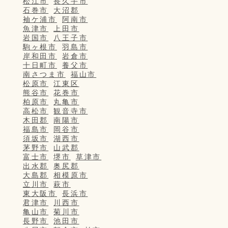
松江市
長久手市
石巻市
大沼郡
袖ケ浦市
阿南市
魚津市
上田市
岩国市
八王子市
駒ヶ根市
羽島市
岸和田市
岩倉市
十日町市
養父市
南さつま市
福山市
松原市
江東区
熊谷市
花巻市
柏原市
丸亀市
高松市
観音寺市
木田郡
南陽市
福島市
岡谷市
須坂市
湖西市
茅野市
山武郡
富士市
堺市
草津市
出水郡
奥尻郡
大島郡
相模原市
立川市
萩市
東大阪市
長浜市
君津市
川西市
亀山市
菊川市
長野市
池田市