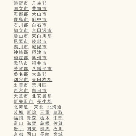
熊野市
丹生郡
国立市
豊前市
海部郡
犬山市
鹿島市
府中市
石川郡
白石市
知立市
京田辺市
勝山市
東白川郡
尾鷲市
綾部市
鴨川市
城陽市
神崎郡
摂津市
糟屋郡
奥州市
諏訪市
福井市
芳賀郡
八幡平市
桑名郡
大島郡
刈谷市
東臼杵郡
出雲市
荒川区
西宮市
向日市
天童市
北安曇郡
新発田市
長生郡
北海道・東北
北海道
茨城
新潟
三重
鳥取
福岡
青森
栃木
中部
富山
滋賀
島根
佐賀
岩手
関東
群馬
石川
京都
岡山
長崎
宮城