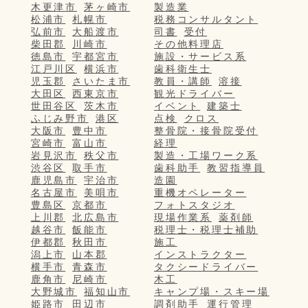
木更津市
茅ヶ崎市
製造業
松浦市
札幌市
税務コンサルタント
弘前市
大船渡市
司書
受付
柴田郡
川崎市
その他料理店
徳島市
宇都宮市
施設・サービス系
江戸川区
横浜市
歯科衛生士
児玉郡
さいたま市
教員・講師
溶接
大田区
西東京市
観光ドライバー
世田谷区
茨木市
イベント
建築士
ふじみ野市
港区
点検
クロス
大阪市
豊中市
整骨院・接骨院受付
宮崎市
富山市
経理
岩見沢市
秩父市
製造・工場ワーク系
渋谷区
取手市
歯科助手
教習指導員
鹿児島市
宇治市
造園
名古屋市
美唄市
重機オペレーター
豊島区
京都市
フォトスタジオ
上川郡
北広島市
現場作業系
薬剤師
越谷市
飯能市
税理士・税理士補助
伊都郡
秋田市
施工
潟上市
山本郡
インストラクター
横手市
青森市
タクシードライバー
鹿角市
尼崎市
木工
大野城市
福知山市
キャンプ場・スキー場
姫路市
田辺市
調剤助手
運行管理