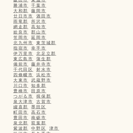
勝浦市
千葉市
大和郡
藤岡市
廿日市市
酒田市
雨竜郡
所沢市
網走郡
高知市
姶良市
郡山市
笠岡市
延岡市
北九州市
東茨城郡
指宿市
幸手市
伊万里市
北足立郡
東広島市
蒲生郡
備前市
藤井寺市
千代田区
射水市
四條畷市
浜松市
大東市
武蔵野市
川口市
知多郡
豊橋市
田原市
つがる市
揖保郡
泉大津市
古賀市
綴喜郡
墨田区
町田市
高石市
豊田市
南砺市
泉北郡
双葉郡
紫波郡
中野区
津市