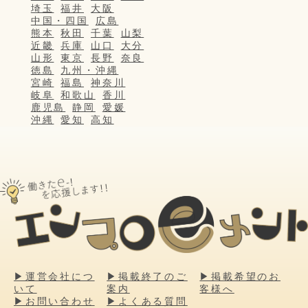
埼玉
福井
大阪
中国・四国
広島
熊本
秋田
千葉
山梨
近畿
兵庫
山口
大分
山形
東京
長野
奈良
徳島
九州・沖縄
宮崎
福島
神奈川
岐阜
和歌山
香川
鹿児島
静岡
愛媛
沖縄
愛知
高知
▶運営会社につ
▶掲載終了のご
▶掲載希望のお
いて
案内
客様へ
▶お問い合わせ
▶よくある質問