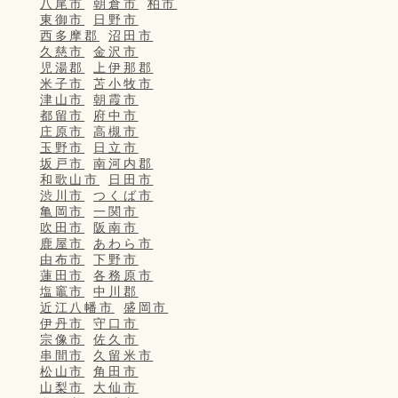
八尾市
朝倉市
柏市
東御市
日野市
西多摩郡
沼田市
久慈市
金沢市
児湯郡
上伊那郡
米子市
苫小牧市
津山市
朝霞市
都留市
府中市
庄原市
高槻市
玉野市
日立市
坂戸市
南河内郡
和歌山市
日田市
渋川市
つくば市
亀岡市
一関市
吹田市
阪南市
鹿屋市
あわら市
由布市
下野市
蓮田市
各務原市
塩竈市
中川郡
近江八幡市
盛岡市
伊丹市
守口市
宗像市
佐久市
串間市
久留米市
松山市
角田市
山梨市
大仙市