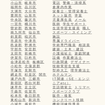
小山市
岐阜市
電話
警備・清掃系
福岡市
品川区
倉庫内作業
大洲市
大分市
栄養士・管理栄養士
豊岡市
山形市
ネット販売
塗装
中央区
藤沢市
児童厚生員
メール
一宮市
桶川市
医師
学生サポート
曽於郡
西海市
生涯学習支援員
職人
南九州市
仙台市
スポーツ・スイミング
斜里郡
稲沢市
施設
市原市
中津市
専属ドライバー
邑楽郡
野洲市
学術専門職員
相談員
宇部市
安芸郡
建築・土木・建設
太田市
前橋市
介護福祉士
遊戯関連
伊賀市
臼杵市
設備
作業療法士
会津若松市
板橋区
行政関連
デザイナー
小松市
北蒲原郡
技能実習生支援
平塚市
見附市
型枠大工
理学療法士
網走市
杉並区
関市
ホテルマン
瀬戸内市
三郷市
IT関連（SE・エンジ
新宿区
西白河郡
ニアetc）
諫早市
足立区
言語聴覚士
トリマー
千曲市
佐賀市
スポーツクラブ
松本市
春日部市
販売・接客
東松山市
新潟市
コンクリート技師
小城市
越前市
機能訓練指導員