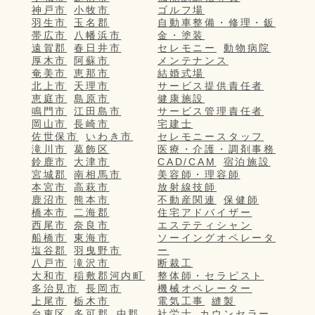
神戸市
小牧市
ゴルフ場
羽生市
玉名郡
自動車整備・修理・鈑
帯広市
八幡浜市
金・塗装
遠賀郡
春日井市
セレモニー
動物病院
厚木市
阿蘇市
メンテナンス
奄美市
恵那市
結婚式場
北上市
天理市
サービス提供責任者
恵庭市
島原市
健康施設
鳴門市
江田島市
サービス管理責任者
岡山市
長崎市
宅建士
佐世保市
いわき市
セレモニースタッフ
滝川市
葛飾区
医療・介護・調剤事務
鈴鹿市
大津市
CAD/CAM
宿泊施設
宮城郡
南相馬市
美容師・理容師
本宮市
高萩市
放射線技師
鹿沼市
熊本市
不動産関連
保健師
橋本市
二海郡
住宅アドバイザー
西尾市
奈良市
エステティシャン
船橋市
東海市
ソーイングオペレータ
塩谷郡
羽曳野市
ー
八戸市
滝沢市
断裁工
大和市
稲敷郡河内町
整体師・セラピスト
多治見市
長岡市
機械オペレーター
上尾市
栃木市
電気工事
縫製
台東区
多可郡
中郡
社労士
カウンセラー