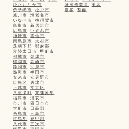
ひたちなか市
研磨作業員
美容
伊勢崎市
松戸市
接客
整備
旭川市
海老名市
いなべ市
横須賀市
鳥取市
新居浜市
広島市
いすみ市
神埼市
雲仙市
南島原市
大村市
足柄下郡
耶麻郡
常陸太田市
甲府市
都城市
焼津市
鶴岡市
高崎市
静岡市
別府市
熱海市
半田市
安来市
安曇野市
目黒区
唐津市
上越市
文京区
八重瀬町
東蒲原郡
福津市
浦安市
市川市
四日市市
大府市
日高郡
糸島市
三島市
杵島郡
愛甲郡
八代市
三次市
飯田市
東温市