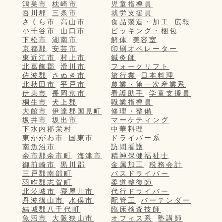
鴻巣市
枕崎市
児童指導員
吾川郡
三条市
就労支援員
さくら市
高山市
食品製造・加工
広報
小千谷市
山口市
ピッキング・梱包
下松市
湖南市
解体
美容室
京都郡
安芸市
印刷オペレーター
東近江市
村上市
鍼灸師
北葛飾郡
滑川市
フォークリフト
佐波郡
さぬき市
旅行業
日本料理
北秋田市
平戸市
農業・第一次産業系
伊東市
長岡京市
看護助手
学童支援員
桐生市
犬上郡
職業指導員
大館市
伊達郡国見町
修理・整備
坂井市
坂出市
マーケティング
下水内郡栄村
中華料理
東かがわ市
国東市
ドライバー系
南魚沼市
訪問看護
余市郡余市町
海津市
精神保健福祉士
御前崎市
黒川郡
金属加工
税務会計
三戸郡南部町
バスドライバー
羽咋郡志賀町
柔道整復師
北茨城市
寝屋川市
代行ドライバー
丹波篠山市
水俣市
配管工
バーテンダー
結城郡八千代町
臨床検査技師
魚沼市
大阪狭山市
オフィス系
塾講師