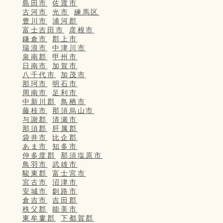
島田市
佐渡市
古河市
光市
練馬区
豊川市
浦河郡
富士吉田市
彦根市
鎌倉市
郡上市
瑞浪市
中津川市
泉南郡
甲州市
日南市
加賀市
八千代市
加茂市
那珂市
明石市
周南市
足利市
中新川郡
鳥栖市
藤枝市
那須烏山市
与謝郡
清瀬市
那須郡
肝属郡
袋井市
比企郡
あま市
知多市
仲多度郡
那須塩原市
鳥羽市
武雄市
駿東郡
富士宮市
宮古市
沼津市
安城市
釧路市
倉吉市
吉田郡
秩父郡
能美市
東牟婁郡
下都賀郡