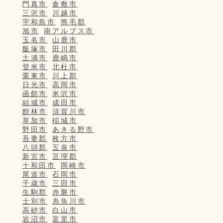
門真市
倉敷市
三沢市
川越市
宇和島市
熊毛郡
旭市
南アルプス市
玉名市
山鹿市
飯塚市
田川郡
土浦市
鹿嶋市
登米市
北杜市
栗東市
川上郡
日光市
高岡市
函館市
米沢市
結城市
成田市
館林市
須賀川市
草加市
稲城市
野田市
あきる野市
吾妻郡
枚方市
八頭郡
五泉市
新宮市
亘理郡
十和田市
岡崎市
尾道市
石岡市
千歳市
三田市
生駒郡
赤磐市
士別市
糸魚川市
高砂市
白山市
岩沼市
富里市