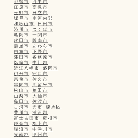
都留市
府中市
庄原市
高槻市
玉野市
日立市
坂戸市
南河内郡
和歌山市
日田市
渋川市
つくば市
亀岡市
一関市
吹田市
阪南市
鹿屋市
あわら市
由布市
下野市
蓮田市
各務原市
塩竈市
中川郡
近江八幡市
盛岡市
伊丹市
守口市
宗像市
佐久市
串間市
久留米市
松山市
角田市
山梨市
大仙市
島田市
佐渡市
古河市
光市
練馬区
豊川市
浦河郡
富士吉田市
彦根市
鎌倉市
郡上市
瑞浪市
中津川市
泉南郡
甲州市