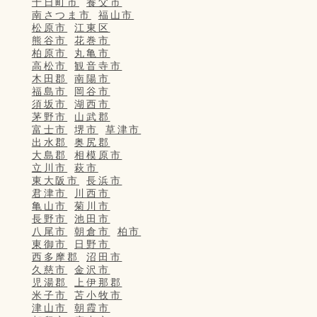
十日町市
養父市
南さつま市
福山市
松原市
江東区
熊谷市
花巻市
柏原市
丸亀市
高松市
観音寺市
木田郡
南陽市
福島市
岡谷市
須坂市
湖西市
茅野市
山武郡
富士市
堺市
草津市
出水郡
奥尻郡
大島郡
相模原市
立川市
萩市
東大阪市
長浜市
君津市
川西市
亀山市
菊川市
長野市
池田市
八尾市
朝倉市
柏市
東御市
日野市
西多摩郡
沼田市
久慈市
金沢市
児湯郡
上伊那郡
米子市
苫小牧市
津山市
朝霞市