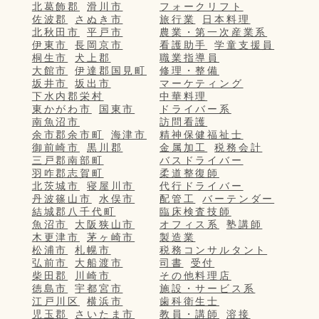
北葛飾郡
滑川市
フォークリフト
佐波郡
さぬき市
旅行業
日本料理
北秋田市
平戸市
農業・第一次産業系
伊東市
長岡京市
看護助手
学童支援員
桐生市
犬上郡
職業指導員
大館市
伊達郡国見町
修理・整備
坂井市
坂出市
マーケティング
下水内郡栄村
中華料理
東かがわ市
国東市
ドライバー系
南魚沼市
訪問看護
余市郡余市町
海津市
精神保健福祉士
御前崎市
黒川郡
金属加工
税務会計
三戸郡南部町
バスドライバー
羽咋郡志賀町
柔道整復師
北茨城市
寝屋川市
代行ドライバー
丹波篠山市
水俣市
配管工
バーテンダー
結城郡八千代町
臨床検査技師
魚沼市
大阪狭山市
オフィス系
塾講師
木更津市
茅ヶ崎市
製造業
松浦市
札幌市
税務コンサルタント
弘前市
大船渡市
司書
受付
柴田郡
川崎市
その他料理店
徳島市
宇都宮市
施設・サービス系
江戸川区
横浜市
歯科衛生士
児玉郡
さいたま市
教員・講師
溶接