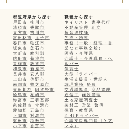
都道府県から探す
職種から探す
戸田市
柳川市
ネイリスト
家事代行
清須市
香取市
不動産管理
組立
直方市
吉川市
超音波技師
富田林市
逗子市
先導・誘導
春日市
狛江市
事務（一般・経理・営
坂東市
釜石市
業など事務全般）
大町市
紋別郡
医療・介護系
防府市
菊池市
介護士・介護職員・ヘ
青梅市
敦賀市
ルパー
和泉市
新座市
保育士
長井市
安八郡
大型ドライバー
上山市
佐野市
生活支援員・世話人
南国市
牧之原市
調理業務
酪農
東田川郡
阿賀野市
交通誘導員
商品管理
輪島市
柏崎市
通信工
施設管理
弥富市
三養基郡
土地家屋調査士
泉佐野市
常滑市
製材工
営業
警備
愛知郡
五島市
保育・教育系
下関市
対馬市
2-4tドライバー
磐田市
稲敷市
介護支援専門員（ケア
小平市
香芝市
マネ）