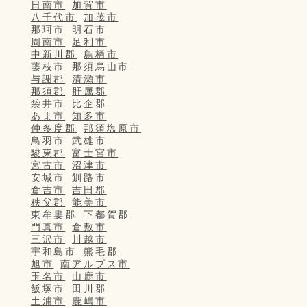
日南市
加賀市
八千代市
加茂市
那珂市
明石市
周南市
足利市
中新川郡
鳥栖市
藤枝市
那須烏山市
与謝郡
清瀬市
那須郡
肝属郡
袋井市
比企郡
あま市
知多市
仲多度郡
那須塩原市
鳥羽市
武雄市
駿東郡
富士宮市
宮古市
沼津市
安城市
釧路市
倉吉市
吉田郡
秩父郡
能美市
東牟婁郡
下都賀郡
門真市
倉敷市
三沢市
川越市
宇和島市
熊毛郡
旭市
南アルプス市
玉名市
山鹿市
飯塚市
田川郡
土浦市
鹿嶋市