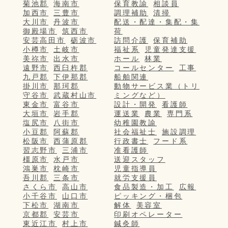
菊池郡
海南市
保育教諭
相談員
加西市
三豊市
調理補助
清掃
大川市
丹波市
配送・配達・集配・集
御殿場市
筑西市
荷
安芸高田市
砺波市
訪問介護
保育補助
小樽市
土岐市
福祉系
児童発達支援
美祢市
出水市
ホール
林業
遠野市
西臼杵郡
コールセンター
工事
九戸郡
下伊那郡
船舶関連
掛川市
那珂郡
動物サービス業（トリ
守谷市
武蔵村山市
ミングなど）
東金市
富谷市
設計・開発
看護師
大垣市
岩手郡
運送業
農業
専門系
塩尻市
八街市
幼稚園教諭
小豆郡
阿蘇郡
社会福祉士
施設調理
松阪市
西蒲原郡
行政書士
フード系
習志野市
三浦市
准看護師
橿原市
水戸市
送迎スタッフ
鴻巣市
枕崎市
児童指導員
吾川郡
三条市
就労支援員
さくら市
高山市
食品製造・加工
広報
小千谷市
山口市
ピッキング・梱包
下松市
湖南市
解体
美容室
京都郡
安芸市
印刷オペレーター
東近江市
村上市
鍼灸師