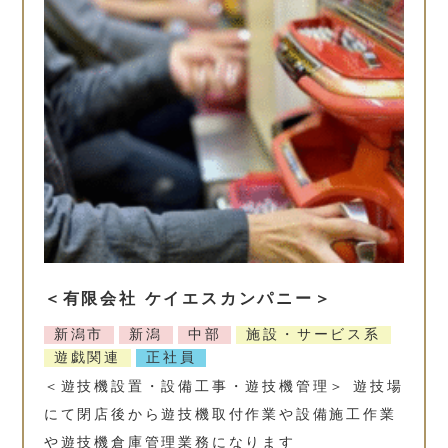
＜有限会社 ケイエスカンパニー＞
新潟市
新潟
中部
施設・サービス系
遊戯関連
正社員
＜遊技機設置・設備工事・遊技機管理＞ 遊技場
にて閉店後から遊技機取付作業や設備施工作業
や遊技機倉庫管理業務になります