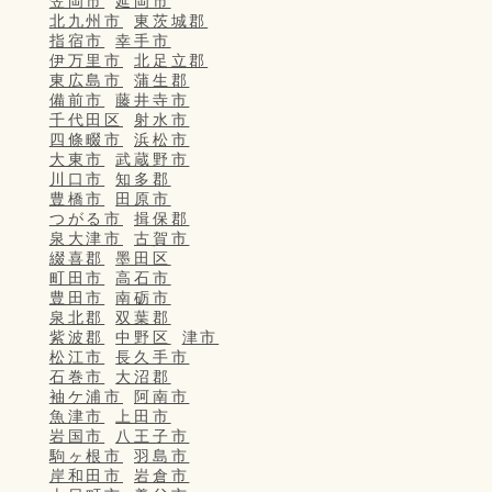
笠岡市
延岡市
北九州市
東茨城郡
指宿市
幸手市
伊万里市
北足立郡
東広島市
蒲生郡
備前市
藤井寺市
千代田区
射水市
四條畷市
浜松市
大東市
武蔵野市
川口市
知多郡
豊橋市
田原市
つがる市
揖保郡
泉大津市
古賀市
綴喜郡
墨田区
町田市
高石市
豊田市
南砺市
泉北郡
双葉郡
紫波郡
中野区
津市
松江市
長久手市
石巻市
大沼郡
袖ケ浦市
阿南市
魚津市
上田市
岩国市
八王子市
駒ヶ根市
羽島市
岸和田市
岩倉市