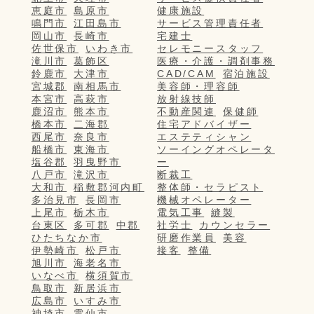
恵庭市
島原市
健康施設
鳴門市
江田島市
サービス管理責任者
岡山市
長崎市
宅建士
佐世保市
いわき市
セレモニースタッフ
滝川市
葛飾区
医療・介護・調剤事務
鈴鹿市
大津市
CAD/CAM
宿泊施設
宮城郡
南相馬市
美容師・理容師
本宮市
高萩市
放射線技師
鹿沼市
熊本市
不動産関連
保健師
橋本市
二海郡
住宅アドバイザー
西尾市
奈良市
エステティシャン
船橋市
東海市
ソーイングオペレータ
塩谷郡
羽曳野市
ー
八戸市
滝沢市
断裁工
大和市
稲敷郡河内町
整体師・セラピスト
多治見市
長岡市
機械オペレーター
上尾市
栃木市
電気工事
縫製
台東区
多可郡
中郡
社労士
カウンセラー
ひたちなか市
研磨作業員
美容
伊勢崎市
松戸市
接客
整備
旭川市
海老名市
いなべ市
横須賀市
鳥取市
新居浜市
広島市
いすみ市
神埼市
雲仙市