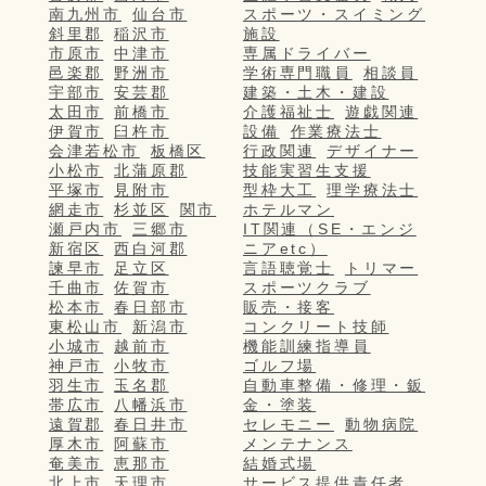
南九州市
仙台市
スポーツ・スイミング
斜里郡
稲沢市
施設
市原市
中津市
専属ドライバー
邑楽郡
野洲市
学術専門職員
相談員
宇部市
安芸郡
建築・土木・建設
太田市
前橋市
介護福祉士
遊戯関連
伊賀市
臼杵市
設備
作業療法士
会津若松市
板橋区
行政関連
デザイナー
小松市
北蒲原郡
技能実習生支援
平塚市
見附市
型枠大工
理学療法士
網走市
杉並区
関市
ホテルマン
瀬戸内市
三郷市
IT関連（SE・エンジ
新宿区
西白河郡
ニアetc）
諫早市
足立区
言語聴覚士
トリマー
千曲市
佐賀市
スポーツクラブ
松本市
春日部市
販売・接客
東松山市
新潟市
コンクリート技師
小城市
越前市
機能訓練指導員
神戸市
小牧市
ゴルフ場
羽生市
玉名郡
自動車整備・修理・鈑
帯広市
八幡浜市
金・塗装
遠賀郡
春日井市
セレモニー
動物病院
厚木市
阿蘇市
メンテナンス
奄美市
恵那市
結婚式場
北上市
天理市
サービス提供責任者