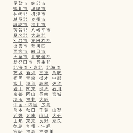
尾鷲市
綾部市
鴨川市
城陽市
神崎郡
摂津市
糟屋郡
奥州市
諏訪市
福井市
芳賀郡
八幡平市
桑名郡
大島郡
刈谷市
東臼杵郡
出雲市
荒川区
西宮市
向日市
天童市
北安曇郡
新発田市
長生郡
北海道・東北
北海道
茨城
新潟
三重
鳥取
福岡
青森
栃木
中部
富山
滋賀
島根
佐賀
岩手
関東
群馬
石川
京都
岡山
長崎
宮城
埼玉
福井
大阪
中国・四国
広島
熊本
秋田
千葉
山梨
近畿
兵庫
山口
大分
山形
東京
長野
奈良
徳島
九州・沖縄
宮崎
福島
神奈川