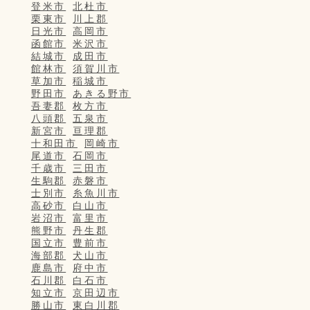
登米市
北杜市
栗東市
川上郡
日光市
高岡市
函館市
米沢市
結城市
成田市
館林市
須賀川市
草加市
稲城市
野田市
あきる野市
吾妻郡
枚方市
八頭郡
五泉市
新宮市
亘理郡
十和田市
岡崎市
尾道市
石岡市
千歳市
三田市
生駒郡
赤磐市
士別市
糸魚川市
高砂市
白山市
岩沼市
富里市
熊野市
丹生郡
国立市
豊前市
海部郡
犬山市
鹿島市
府中市
石川郡
白石市
知立市
京田辺市
勝山市
東白川郡