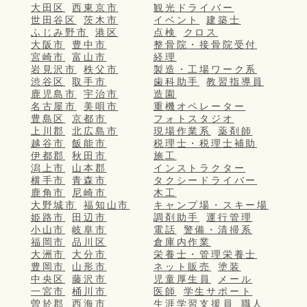
大田区
西東京市
観光ドライバー
世田谷区
茨木市
イベント
建築士
ふじみ野市
港区
点検
クロス
大阪市
豊中市
整骨院・接骨院受付
宮崎市
富山市
経理
岩見沢市
秩父市
製造・工場ワーク系
渋谷区
取手市
歯科助手
教習指導員
鹿児島市
宇治市
造園
名古屋市
美唄市
重機オペレーター
豊島区
京都市
フォトスタジオ
上川郡
北広島市
現場作業系
薬剤師
越谷市
飯能市
税理士・税理士補助
伊都郡
秋田市
施工
潟上市
山本郡
インストラクター
横手市
青森市
タクシードライバー
鹿角市
尼崎市
木工
大野城市
福知山市
キャンプ場・スキー場
姫路市
田辺市
調剤助手
運行管理
小山市
岐阜市
電話
警備・清掃系
福岡市
品川区
倉庫内作業
大洲市
大分市
栄養士・管理栄養士
豊岡市
山形市
ネット販売
塗装
中央区
藤沢市
児童厚生員
メール
一宮市
桶川市
医師
学生サポート
曽於郡
西海市
生涯学習支援員
職人