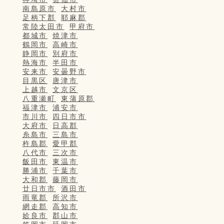
南島原市
大村市
足柄下郡
耶麻郡
常陸太田市
甲府市
都城市
焼津市
鶴岡市
高崎市
静岡市
別府市
熱海市
半田市
安来市
安曇野市
目黒区
唐津市
上越市
文京区
八重瀬町
東蒲原郡
福津市
浦安市
市川市
四日市市
大府市
日高郡
糸島市
三島市
杵島郡
愛甲郡
八代市
三次市
飯田市
東温市
勝浦市
千葉市
大和郡
藤岡市
廿日市市
酒田市
雨竜郡
所沢市
網走郡
高知市
姶良市
郡山市