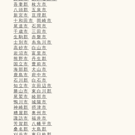
吾妻郡
枚方市
八頭郡
五泉市
新宮市
亘理郡
十和田市
岡崎市
尾道市
石岡市
千歳市
三田市
生駒郡
赤磐市
士別市
糸魚川市
高砂市
白山市
岩沼市
富里市
熊野市
丹生郡
国立市
豊前市
海部郡
犬山市
鹿島市
府中市
石川郡
白石市
知立市
京田辺市
勝山市
東白川郡
尾鷲市
綾部市
鴨川市
城陽市
神崎郡
摂津市
糟屋郡
奥州市
諏訪市
福井市
芳賀郡
八幡平市
桑名郡
大島郡
刈谷市
東臼杵郡