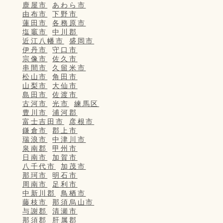
鹿屋市
あわら市
由布市
下野市
蓮田市
各務原市
塩竈市
中川郡
近江八幡市
盛岡市
伊丹市
守口市
宗像市
佐久市
串間市
久留米市
松山市
角田市
山梨市
大仙市
島田市
佐渡市
古河市
光市
練馬区
豊川市
浦河郡
富士吉田市
彦根市
鎌倉市
郡上市
瑞浪市
中津川市
泉南郡
甲州市
日南市
加賀市
八千代市
加茂市
那珂市
明石市
周南市
足利市
中新川郡
鳥栖市
藤枝市
那須烏山市
与謝郡
清瀬市
那須郡
肝属郡