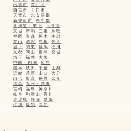
出雲市
荒川区
西宮市
向日市
天童市
北安曇郡
新発田市
長生郡
北海道・東北
北海道
茨城
新潟
三重
鳥取
福岡
青森
栃木
中部
富山
滋賀
島根
佐賀
岩手
関東
群馬
石川
京都
岡山
長崎
宮城
埼玉
福井
大阪
中国・四国
広島
熊本
秋田
千葉
山梨
近畿
兵庫
山口
大分
山形
東京
長野
奈良
徳島
九州・沖縄
宮崎
福島
神奈川
岐阜
和歌山
香川
鹿児島
静岡
愛媛
沖縄
愛知
高知