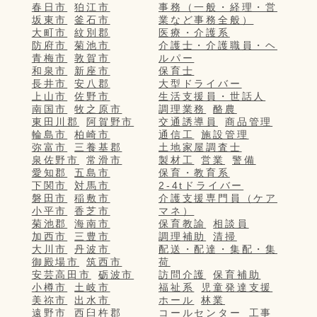
春日市
狛江市
事務（一般・経理・営
坂東市
釜石市
業など事務全般）
大町市
紋別郡
医療・介護系
防府市
菊池市
介護士・介護職員・ヘ
青梅市
敦賀市
ルパー
和泉市
新座市
保育士
長井市
安八郡
大型ドライバー
上山市
佐野市
生活支援員・世話人
南国市
牧之原市
調理業務
酪農
東田川郡
阿賀野市
交通誘導員
商品管理
輪島市
柏崎市
通信工
施設管理
弥富市
三養基郡
土地家屋調査士
泉佐野市
常滑市
製材工
営業
警備
愛知郡
五島市
保育・教育系
下関市
対馬市
2-4tドライバー
磐田市
稲敷市
介護支援専門員（ケア
小平市
香芝市
マネ）
菊池郡
海南市
保育教諭
相談員
加西市
三豊市
調理補助
清掃
大川市
丹波市
配送・配達・集配・集
御殿場市
筑西市
荷
安芸高田市
砺波市
訪問介護
保育補助
小樽市
土岐市
福祉系
児童発達支援
美祢市
出水市
ホール
林業
遠野市
西臼杵郡
コールセンター
工事