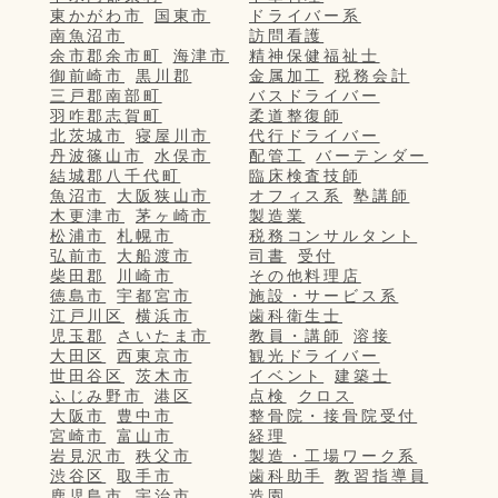
東かがわ市
国東市
ドライバー系
南魚沼市
訪問看護
余市郡余市町
海津市
精神保健福祉士
御前崎市
黒川郡
金属加工
税務会計
三戸郡南部町
バスドライバー
羽咋郡志賀町
柔道整復師
北茨城市
寝屋川市
代行ドライバー
丹波篠山市
水俣市
配管工
バーテンダー
結城郡八千代町
臨床検査技師
魚沼市
大阪狭山市
オフィス系
塾講師
木更津市
茅ヶ崎市
製造業
松浦市
札幌市
税務コンサルタント
弘前市
大船渡市
司書
受付
柴田郡
川崎市
その他料理店
徳島市
宇都宮市
施設・サービス系
江戸川区
横浜市
歯科衛生士
児玉郡
さいたま市
教員・講師
溶接
大田区
西東京市
観光ドライバー
世田谷区
茨木市
イベント
建築士
ふじみ野市
港区
点検
クロス
大阪市
豊中市
整骨院・接骨院受付
宮崎市
富山市
経理
岩見沢市
秩父市
製造・工場ワーク系
渋谷区
取手市
歯科助手
教習指導員
鹿児島市
宇治市
造園