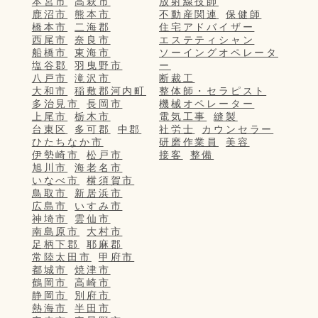
本宮市
高萩市
放射線技師
鹿沼市
熊本市
不動産関連
保健師
橋本市
二海郡
住宅アドバイザー
西尾市
奈良市
エステティシャン
船橋市
東海市
ソーイングオペレータ
塩谷郡
羽曳野市
ー
八戸市
滝沢市
断裁工
大和市
稲敷郡河内町
整体師・セラピスト
多治見市
長岡市
機械オペレーター
上尾市
栃木市
電気工事
縫製
台東区
多可郡
中郡
社労士
カウンセラー
ひたちなか市
研磨作業員
美容
伊勢崎市
松戸市
接客
整備
旭川市
海老名市
いなべ市
横須賀市
鳥取市
新居浜市
広島市
いすみ市
神埼市
雲仙市
南島原市
大村市
足柄下郡
耶麻郡
常陸太田市
甲府市
都城市
焼津市
鶴岡市
高崎市
静岡市
別府市
熱海市
半田市