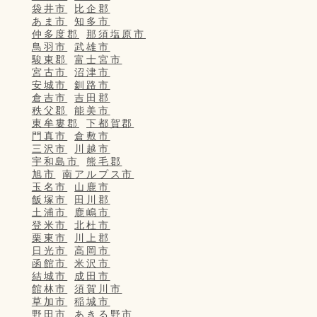
袋井市
比企郡
あま市
知多市
仲多度郡
那須塩原市
鳥羽市
武雄市
駿東郡
富士宮市
宮古市
沼津市
安城市
釧路市
倉吉市
吉田郡
秩父郡
能美市
東牟婁郡
下都賀郡
門真市
倉敷市
三沢市
川越市
宇和島市
熊毛郡
旭市
南アルプス市
玉名市
山鹿市
飯塚市
田川郡
土浦市
鹿嶋市
登米市
北杜市
栗東市
川上郡
日光市
高岡市
函館市
米沢市
結城市
成田市
館林市
須賀川市
草加市
稲城市
野田市
あきる野市