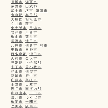
須坂市
湖西市
茅野市
山武郡
富士市
堺市
草津市
出水郡
奥尻郡
大島郡
相模原市
立川市
萩市
東大阪市
長浜市
君津市
川西市
亀山市
菊川市
長野市
池田市
八尾市
朝倉市
柏市
東御市
日野市
西多摩郡
沼田市
久慈市
金沢市
児湯郡
上伊那郡
米子市
苫小牧市
津山市
朝霞市
都留市
府中市
庄原市
高槻市
玉野市
日立市
坂戸市
南河内郡
和歌山市
日田市
渋川市
つくば市
亀岡市
一関市
吹田市
阪南市