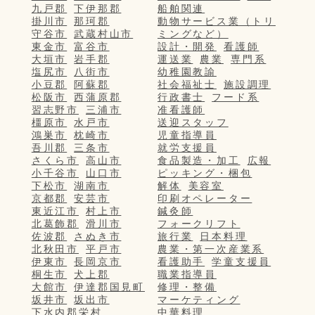
九戸郡
下伊那郡
船舶関連
掛川市
那珂郡
動物サービス業（トリ
守谷市
武蔵村山市
ミングなど）
東金市
富谷市
設計・開発
看護師
大垣市
岩手郡
運送業
農業
専門系
塩尻市
八街市
幼稚園教諭
小豆郡
阿蘇郡
社会福祉士
施設調理
松阪市
西蒲原郡
行政書士
フード系
習志野市
三浦市
准看護師
橿原市
水戸市
送迎スタッフ
鴻巣市
枕崎市
児童指導員
吾川郡
三条市
就労支援員
さくら市
高山市
食品製造・加工
広報
小千谷市
山口市
ピッキング・梱包
下松市
湖南市
解体
美容室
京都郡
安芸市
印刷オペレーター
東近江市
村上市
鍼灸師
北葛飾郡
滑川市
フォークリフト
佐波郡
さぬき市
旅行業
日本料理
北秋田市
平戸市
農業・第一次産業系
伊東市
長岡京市
看護助手
学童支援員
桐生市
犬上郡
職業指導員
大館市
伊達郡国見町
修理・整備
坂井市
坂出市
マーケティング
下水内郡栄村
中華料理