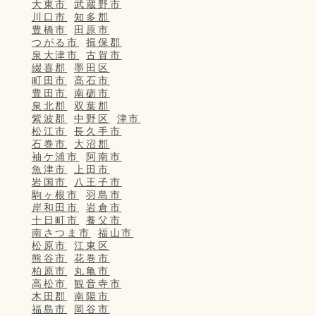
大東市
武蔵野市
川口市
知多郡
豊橋市
田原市
つがる市
揖保郡
泉大津市
古賀市
綴喜郡
墨田区
町田市
高石市
豊田市
南砺市
泉北郡
双葉郡
紫波郡
中野区
津市
松江市
長久手市
石巻市
大沼郡
袖ケ浦市
阿南市
魚津市
上田市
岩国市
八王子市
駒ヶ根市
羽島市
岸和田市
岩倉市
十日町市
養父市
南さつま市
福山市
松原市
江東区
熊谷市
花巻市
柏原市
丸亀市
高松市
観音寺市
木田郡
南陽市
福島市
岡谷市