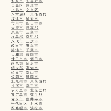
安来市
安曇野市
目黒区
唐津市
上越市
文京区
八重瀬町
東蒲原郡
福津市
浦安市
市川市
四日市市
大府市
日高郡
糸島市
三島市
杵島郡
愛甲郡
八代市
三次市
飯田市
東温市
勝浦市
千葉市
大和郡
藤岡市
廿日市市
酒田市
雨竜郡
所沢市
網走郡
高知市
姶良市
郡山市
笠岡市
延岡市
北九州市
東茨城郡
指宿市
幸手市
伊万里市
北足立郡
東広島市
蒲生郡
備前市
藤井寺市
千代田区
射水市
四條畷市
浜松市