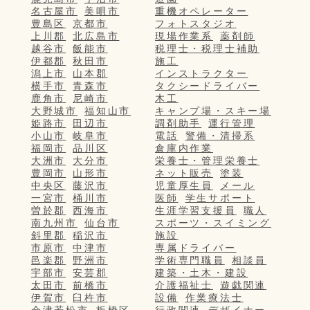
名古屋市
美唄市
重機オペレーター
豊島区
京都市
フォトスタジオ
上川郡
北広島市
現場作業系
薬剤師
越谷市
飯能市
税理士・税理士補助
伊都郡
秋田市
施工
潟上市
山本郡
インストラクター
横手市
青森市
タクシードライバー
鹿角市
尼崎市
木工
大野城市
福知山市
キャンプ場・スキー場
姫路市
田辺市
調剤助手
運行管理
小山市
岐阜市
電話
警備・清掃系
福岡市
品川区
倉庫内作業
大洲市
大分市
栄養士・管理栄養士
豊岡市
山形市
ネット販売
塗装
中央区
藤沢市
児童厚生員
メール
一宮市
桶川市
医師
学生サポート
曽於郡
西海市
生涯学習支援員
職人
南九州市
仙台市
スポーツ・スイミング
斜里郡
稲沢市
施設
市原市
中津市
専属ドライバー
邑楽郡
野洲市
学術専門職員
相談員
宇部市
安芸郡
建築・土木・建設
太田市
前橋市
介護福祉士
遊戯関連
伊賀市
臼杵市
設備
作業療法士