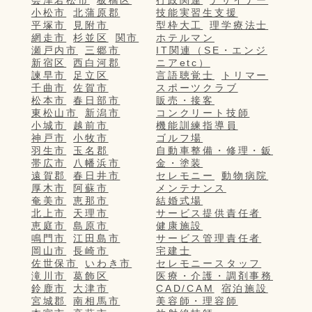
会津若松市
板橋区
行政関連
デザイナー
小松市
北蒲原郡
技能実習生支援
平塚市
見附市
型枠大工
理学療法士
網走市
杉並区
関市
ホテルマン
瀬戸内市
三郷市
IT関連（SE・エンジ
新宿区
西白河郡
ニアetc）
諫早市
足立区
言語聴覚士
トリマー
千曲市
佐賀市
スポーツクラブ
松本市
春日部市
販売・接客
東松山市
新潟市
コンクリート技師
小城市
越前市
機能訓練指導員
神戸市
小牧市
ゴルフ場
羽生市
玉名郡
自動車整備・修理・鈑
帯広市
八幡浜市
金・塗装
遠賀郡
春日井市
セレモニー
動物病院
厚木市
阿蘇市
メンテナンス
奄美市
恵那市
結婚式場
北上市
天理市
サービス提供責任者
恵庭市
島原市
健康施設
鳴門市
江田島市
サービス管理責任者
岡山市
長崎市
宅建士
佐世保市
いわき市
セレモニースタッフ
滝川市
葛飾区
医療・介護・調剤事務
鈴鹿市
大津市
CAD/CAM
宿泊施設
宮城郡
南相馬市
美容師・理容師