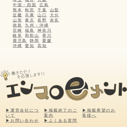
中国・四国
広島
熊本
秋田
千葉
山梨
近畿
兵庫
山口
大分
山形
東京
長野
奈良
徳島
九州・沖縄
宮崎
福島
神奈川
岐阜
和歌山
香川
鹿児島
静岡
愛媛
沖縄
愛知
高知
▶運営会社につ
▶掲載終了のご
▶掲載希望のお
いて
案内
客様へ
▶お問い合わせ
▶よくある質問