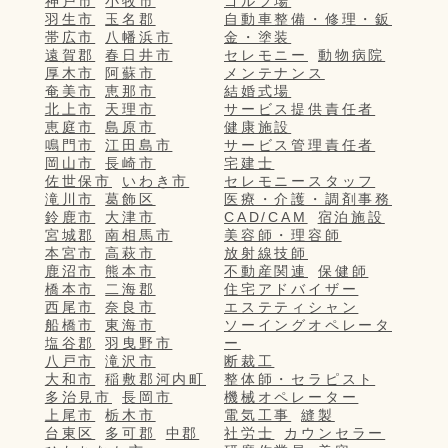
神戸市
小牧市
ゴルフ場
羽生市
玉名郡
自動車整備・修理・鈑
帯広市
八幡浜市
金・塗装
遠賀郡
春日井市
セレモニー
動物病院
厚木市
阿蘇市
メンテナンス
奄美市
恵那市
結婚式場
北上市
天理市
サービス提供責任者
恵庭市
島原市
健康施設
鳴門市
江田島市
サービス管理責任者
岡山市
長崎市
宅建士
佐世保市
いわき市
セレモニースタッフ
滝川市
葛飾区
医療・介護・調剤事務
鈴鹿市
大津市
CAD/CAM
宿泊施設
宮城郡
南相馬市
美容師・理容師
本宮市
高萩市
放射線技師
鹿沼市
熊本市
不動産関連
保健師
橋本市
二海郡
住宅アドバイザー
西尾市
奈良市
エステティシャン
船橋市
東海市
ソーイングオペレータ
塩谷郡
羽曳野市
ー
八戸市
滝沢市
断裁工
大和市
稲敷郡河内町
整体師・セラピスト
多治見市
長岡市
機械オペレーター
上尾市
栃木市
電気工事
縫製
台東区
多可郡
中郡
社労士
カウンセラー