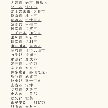
古河市
光市
練馬区
豊川市
浦河郡
富士吉田市
彦根市
鎌倉市
郡上市
瑞浪市
中津川市
泉南郡
甲州市
日南市
加賀市
八千代市
加茂市
那珂市
明石市
周南市
足利市
中新川郡
鳥栖市
藤枝市
那須烏山市
与謝郡
清瀬市
那須郡
肝属郡
袋井市
比企郡
あま市
知多市
仲多度郡
那須塩原市
鳥羽市
武雄市
駿東郡
富士宮市
宮古市
沼津市
安城市
釧路市
倉吉市
吉田郡
秩父郡
能美市
東牟婁郡
下都賀郡
門真市
倉敷市