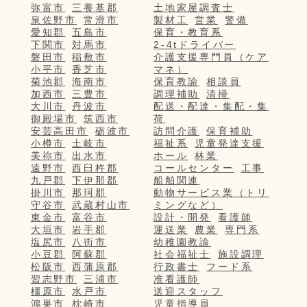
弥富市
三養基郡
土地家屋調査士
泉佐野市
常滑市
製材工
営業
警備
愛知郡
五島市
保育・教育系
下関市
対馬市
2-4tドライバー
磐田市
稲敷市
介護支援専門員（ケア
小平市
香芝市
マネ）
菊池郡
海南市
保育教諭
相談員
加西市
三豊市
調理補助
清掃
大川市
丹波市
配送・配達・集配・集
御殿場市
筑西市
荷
安芸高田市
砺波市
訪問介護
保育補助
小樽市
土岐市
福祉系
児童発達支援
美祢市
出水市
ホール
林業
遠野市
西臼杵郡
コールセンター
工事
九戸郡
下伊那郡
船舶関連
掛川市
那珂郡
動物サービス業（トリ
守谷市
武蔵村山市
ミングなど）
東金市
富谷市
設計・開発
看護師
大垣市
岩手郡
運送業
農業
専門系
塩尻市
八街市
幼稚園教諭
小豆郡
阿蘇郡
社会福祉士
施設調理
松阪市
西蒲原郡
行政書士
フード系
習志野市
三浦市
准看護師
橿原市
水戸市
送迎スタッフ
鴻巣市
枕崎市
児童指導員