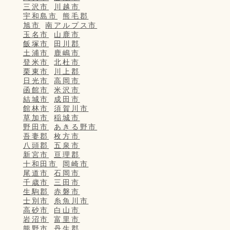
三沢市
川越市
宇和島市
熊毛郡
旭市
南アルプス市
玉名市
山鹿市
飯塚市
田川郡
土浦市
鹿嶋市
登米市
北杜市
栗東市
川上郡
日光市
高岡市
函館市
米沢市
結城市
成田市
館林市
須賀川市
草加市
稲城市
野田市
あきる野市
吾妻郡
枚方市
八頭郡
五泉市
新宮市
亘理郡
十和田市
岡崎市
尾道市
石岡市
千歳市
三田市
生駒郡
赤磐市
士別市
糸魚川市
高砂市
白山市
岩沼市
富里市
熊野市
丹生郡