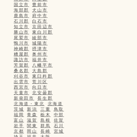
国立市
豊前市
海部郡
犬山市
鹿島市
府中市
石川郡
白石市
知立市
京田辺市
勝山市
東白川郡
尾鷲市
綾部市
鴨川市
城陽市
神崎郡
摂津市
糟屋郡
奥州市
諏訪市
福井市
芳賀郡
八幡平市
桑名郡
大島郡
刈谷市
東臼杵郡
出雲市
荒川区
西宮市
向日市
天童市
北安曇郡
新発田市
長生郡
北海道・東北
北海道
茨城
新潟
三重
鳥取
福岡
青森
栃木
中部
富山
滋賀
島根
佐賀
岩手
関東
群馬
石川
京都
岡山
長崎
宮城
埼玉
福井
大阪