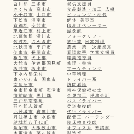
吾川郡
三条市
就労支援員
さくら市
高山市
食品製造・加工
広報
小千谷市
山口市
ピッキング・梱包
下松市
湖南市
解体
美容室
京都郡
安芸市
印刷オペレーター
東近江市
村上市
鍼灸師
北葛飾郡
滑川市
フォークリフト
佐波郡
さぬき市
旅行業
日本料理
北秋田市
平戸市
農業・第一次産業系
伊東市
長岡京市
看護助手
学童支援員
桐生市
犬上郡
職業指導員
大館市
伊達郡国見町
修理・整備
坂井市
坂出市
マーケティング
下水内郡栄村
中華料理
東かがわ市
国東市
ドライバー系
南魚沼市
訪問看護
余市郡余市町
海津市
精神保健福祉士
御前崎市
黒川郡
金属加工
税務会計
三戸郡南部町
バスドライバー
羽咋郡志賀町
柔道整復師
北茨城市
寝屋川市
代行ドライバー
丹波篠山市
水俣市
配管工
バーテンダー
結城郡八千代町
臨床検査技師
魚沼市
大阪狭山市
オフィス系
塾講師
木更津市
茅ヶ崎市
製造業