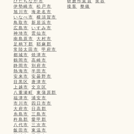
ひたちなか市
研磨作業員
美容
伊勢崎市
松戸市
接客
整備
旭川市
海老名市
いなべ市
横須賀市
鳥取市
新居浜市
広島市
いすみ市
神埼市
雲仙市
南島原市
大村市
足柄下郡
耶麻郡
常陸太田市
甲府市
都城市
焼津市
鶴岡市
高崎市
静岡市
別府市
熱海市
半田市
安来市
安曇野市
目黒区
唐津市
上越市
文京区
八重瀬町
東蒲原郡
福津市
浦安市
市川市
四日市市
大府市
日高郡
糸島市
三島市
杵島郡
愛甲郡
八代市
三次市
飯田市
東温市