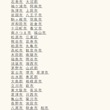
石巻市
大沼郡
袖ケ浦市
阿南市
魚津市
上田市
岩国市
八王子市
駒ヶ根市
羽島市
岸和田市
岩倉市
十日町市
養父市
南さつま市
福山市
松原市
江東区
熊谷市
花巻市
柏原市
丸亀市
高松市
観音寺市
木田郡
南陽市
福島市
岡谷市
須坂市
湖西市
茅野市
山武郡
富士市
堺市
草津市
出水郡
奥尻郡
大島郡
相模原市
立川市
萩市
東大阪市
長浜市
君津市
川西市
亀山市
菊川市
長野市
池田市
八尾市
朝倉市
柏市