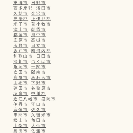
東御市
日野市
西多摩郡
沼田市
久慈市
金沢市
児湯郡
上伊那郡
米子市
苫小牧市
津山市
朝霞市
都留市
府中市
庄原市
高槻市
玉野市
日立市
坂戸市
南河内郡
和歌山市
日田市
渋川市
つくば市
亀岡市
一関市
吹田市
阪南市
鹿屋市
あわら市
由布市
下野市
蓮田市
各務原市
塩竈市
中川郡
近江八幡市
盛岡市
伊丹市
守口市
宗像市
佐久市
串間市
久留米市
松山市
角田市
山梨市
大仙市
島田市
佐渡市