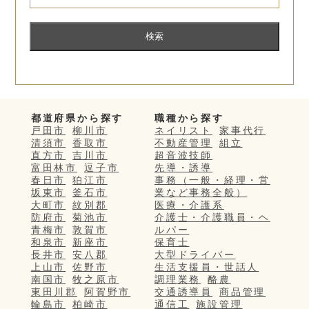
都道府県から探す
職種から探す
戸田市
柳川市
ネイリスト
家事代行
清須市
香取市
不動産管理
組立
直方市
吉川市
超音波技師
富田林市
逗子市
先導・誘導
春日市
狛江市
事務（一般・経理・営
坂東市
釜石市
業など事務全般）
大町市
紋別郡
医療・介護系
防府市
菊池市
介護士・介護職員・ヘ
青梅市
敦賀市
ルパー
和泉市
新座市
保育士
長井市
安八郡
大型ドライバー
上山市
佐野市
生活支援員・世話人
南国市
牧之原市
調理業務
酪農
東田川郡
阿賀野市
交通誘導員
商品管理
輪島市
柏崎市
通信工
施設管理