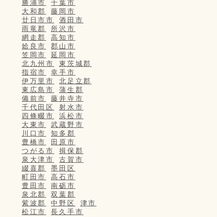
勝浦市
千葉市
大和郡
藤岡市
廿日市市
酒田市
雨竜郡
所沢市
網走郡
高知市
姶良市
郡山市
笠岡市
延岡市
北九州市
東茨城郡
指宿市
幸手市
伊万里市
北足立郡
東広島市
蒲生郡
備前市
藤井寺市
千代田区
射水市
四條畷市
浜松市
大東市
武蔵野市
川口市
知多郡
豊橋市
田原市
つがる市
揖保郡
泉大津市
古賀市
綴喜郡
墨田区
町田市
高石市
豊田市
南砺市
泉北郡
双葉郡
紫波郡
中野区
津市
松江市
長久手市