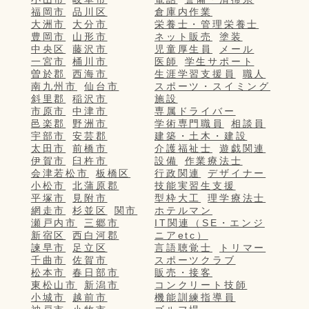
福岡市
品川区
倉庫内作業
大洲市
大分市
栄養士・管理栄養士
豊岡市
山形市
ネット販売
塗装
中央区
藤沢市
児童厚生員
メール
一宮市
桶川市
医師
学生サポート
曽於郡
西海市
生涯学習支援員
職人
南九州市
仙台市
スポーツ・スイミング
斜里郡
稲沢市
施設
市原市
中津市
専属ドライバー
邑楽郡
野洲市
学術専門職員
相談員
宇部市
安芸郡
建築・土木・建設
太田市
前橋市
介護福祉士
遊戯関連
伊賀市
臼杵市
設備
作業療法士
会津若松市
板橋区
行政関連
デザイナー
小松市
北蒲原郡
技能実習生支援
平塚市
見附市
型枠大工
理学療法士
網走市
杉並区
関市
ホテルマン
瀬戸内市
三郷市
IT関連（SE・エンジ
新宿区
西白河郡
ニアetc）
諫早市
足立区
言語聴覚士
トリマー
千曲市
佐賀市
スポーツクラブ
松本市
春日部市
販売・接客
東松山市
新潟市
コンクリート技師
小城市
越前市
機能訓練指導員