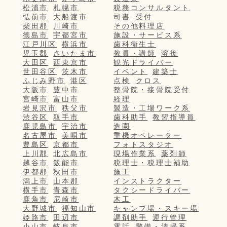
松浦市
札幌市
税務コンサルタント
弘前市
大船渡市
司書
受付
柴田郡
川崎市
その他料理店
徳島市
宇都宮市
施設・サービス系
江戸川区
横浜市
歯科衛生士
児玉郡
さいたま市
教員・講師
溶接
大田区
西東京市
観光ドライバー
世田谷区
茨木市
イベント
建築士
ふじみ野市
港区
点検
クロス
大阪市
豊中市
整骨院・接骨院受付
宮崎市
富山市
経理
岩見沢市
秩父市
製造・工場ワーク系
渋谷区
取手市
歯科助手
教習指導員
鹿児島市
宇治市
造園
名古屋市
美唄市
重機オペレーター
豊島区
京都市
フォトスタジオ
上川郡
北広島市
現場作業系
薬剤師
越谷市
飯能市
税理士・税理士補助
伊都郡
秋田市
施工
潟上市
山本郡
インストラクター
横手市
青森市
タクシードライバー
鹿角市
尼崎市
木工
大野城市
福知山市
キャンプ場・スキー場
姫路市
田辺市
調剤助手
運行管理
小山市
岐阜市
電話
警備・清掃系