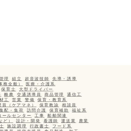
管理
組立
超音波技師
先導・誘導
事務全般）
医療・介護系
保育士
大型ドライバー
務
酪農
交通誘導員
商品管理
通信工
材工
営業
警備
保育・教育系
門員（ケアマネ）
保育教諭
相談員
集配・集荷
訪問介護
保育補助
福祉系
コールセンター
工事
船舶関連
など）
設計・開発
看護師
運送業
農業
士
施設調理
行政書士
フード系