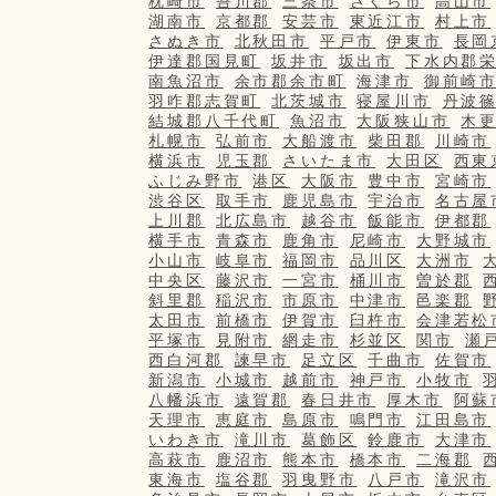
枕崎市
吾川郡
三条市
さくら市
高山市
湖南市
京都郡
安芸市
東近江市
村上市
さぬき市
北秋田市
平戸市
伊東市
長岡
伊達郡国見町
坂井市
坂出市
下水内郡
南魚沼市
余市郡余市町
海津市
御前崎
羽咋郡志賀町
北茨城市
寝屋川市
丹波
結城郡八千代町
魚沼市
大阪狭山市
木
札幌市
弘前市
大船渡市
柴田郡
川崎市
横浜市
児玉郡
さいたま市
大田区
西東
ふじみ野市
港区
大阪市
豊中市
宮崎市
渋谷区
取手市
鹿児島市
宇治市
名古屋
上川郡
北広島市
越谷市
飯能市
伊都郡
横手市
青森市
鹿角市
尼崎市
大野城市
小山市
岐阜市
福岡市
品川区
大洲市
中央区
藤沢市
一宮市
桶川市
曽於郡
斜里郡
稲沢市
市原市
中津市
邑楽郡
太田市
前橋市
伊賀市
臼杵市
会津若松
平塚市
見附市
網走市
杉並区
関市
瀬
西白河郡
諫早市
足立区
千曲市
佐賀市
新潟市
小城市
越前市
神戸市
小牧市
八幡浜市
遠賀郡
春日井市
厚木市
阿蘇
天理市
恵庭市
島原市
鳴門市
江田島市
いわき市
滝川市
葛飾区
鈴鹿市
大津市
高萩市
鹿沼市
熊本市
橋本市
二海郡
東海市
塩谷郡
羽曳野市
八戸市
滝沢市