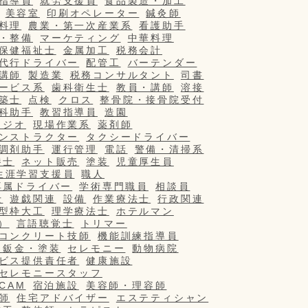
指導員
就労支援員
食品製造・加工
美容室
印刷オペレーター
鍼灸師
料理
農業・第一次産業系
看護助手
・整備
マーケティング
中華料理
保健福祉士
金属加工
税務会計
代行ドライバー
配管工
バーテンダー
講師
製造業
税務コンサルタント
司書
ービス系
歯科衛生士
教員・講師
溶接
築士
点検
クロス
整骨院・接骨院受付
科助手
教習指導員
造園
タジオ
現場作業系
薬剤師
ンストラクター
タクシードライバー
調剤助手
運行管理
電話
警備・清掃系
養士
ネット販売
塗装
児童厚生員
生涯学習支援員
職人
専属ドライバー
学術専門職員
相談員
士
遊戯関連
設備
作業療法士
行政関連
型枠大工
理学療法士
ホテルマン
）
言語聴覚士
トリマー
コンクリート技師
機能訓練指導員
・鈑金・塗装
セレモニー
動物病院
ビス提供責任者
健康施設
セレモニースタッフ
/CAM
宿泊施設
美容師・理容師
師
住宅アドバイザー
エステティシャン