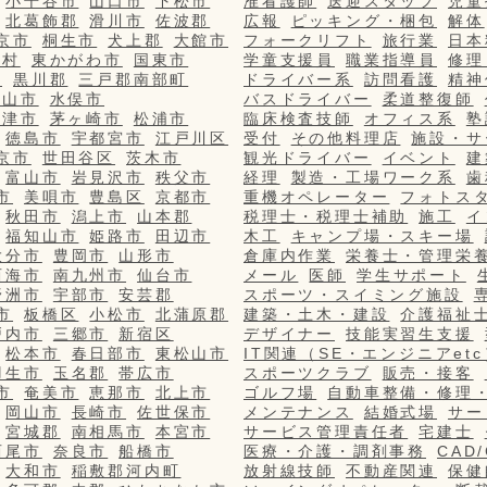
小千谷市
山口市
下松市
准看護師
送迎スタッフ
児童
北葛飾郡
滑川市
佐波郡
広報
ピッキング・梱包
解体
京市
桐生市
犬上郡
大館市
フォークリフト
旅行業
日本
栄村
東かがわ市
国東市
学童支援員
職業指導員
修理
市
黒川郡
三戸郡南部町
ドライバー系
訪問看護
精神
篠山市
水俣市
バスドライバー
柔道整復師
更津市
茅ヶ崎市
松浦市
臨床検査技師
オフィス系
塾
徳島市
宇都宮市
江戸川区
受付
その他料理店
施設・サ
京市
世田谷区
茨木市
観光ドライバー
イベント
建
富山市
岩見沢市
秩父市
経理
製造・工場ワーク系
歯
市
美唄市
豊島区
京都市
重機オペレーター
フォトス
秋田市
潟上市
山本郡
税理士・税理士補助
施工
イ
福知山市
姫路市
田辺市
木工
キャンプ場・スキー場
大分市
豊岡市
山形市
倉庫内作業
栄養士・管理栄
西海市
南九州市
仙台市
メール
医師
学生サポート
野洲市
宇部市
安芸郡
スポーツ・スイミング施設
市
板橋区
小松市
北蒲原郡
建築・土木・建設
介護福祉
戸内市
三郷市
新宿区
デザイナー
技能実習生支援
松本市
春日部市
東松山市
IT関連（SE・エンジニアetc
羽生市
玉名郡
帯広市
スポーツクラブ
販売・接客
市
奄美市
恵那市
北上市
ゴルフ場
自動車整備・修理
岡山市
長崎市
佐世保市
メンテナンス
結婚式場
サー
宮城郡
南相馬市
本宮市
サービス管理責任者
宅建士
西尾市
奈良市
船橋市
医療・介護・調剤事務
CAD
大和市
稲敷郡河内町
放射線技師
不動産関連
保健