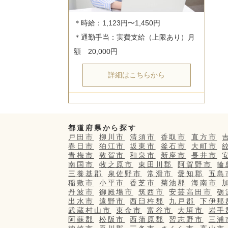
＊時給：1,123円〜1,450円

＊通勤手当：実費支給（上限あり）月
詳細はこちらから
都道府県から探す
戸田市
柳川市
清須市
香取市
直方市
春日市
狛江市
坂東市
釜石市
大町市
青梅市
敦賀市
和泉市
新座市
長井市
南国市
牧之原市
東田川郡
阿賀野市
輪
三養基郡
泉佐野市
常滑市
愛知郡
五島
稲敷市
小平市
香芝市
菊池郡
海南市
丹波市
御殿場市
筑西市
安芸高田市
砺
出水市
遠野市
西臼杵郡
九戸郡
下伊那
武蔵村山市
東金市
富谷市
大垣市
岩手
阿蘇郡
松阪市
西蒲原郡
習志野市
三浦