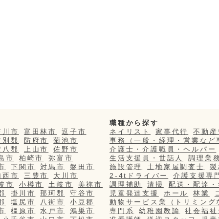
職種から探す
吉川市
富田林市
逗子市
ネイリスト
家事代行
不動産
紋別郡
防府市
菊池市
事務（一般・経理・営業など
安八郡
上山市
佐野市
介護士・介護職員・ヘルパー
島市
柏崎市
弥富市
生活支援員・世話人
調理業
市
下関市
対馬市
磐田市
施設管理
土地家屋調査士
製
加西市
三豊市
大川市
2-4tドライバー
介護支援専
波市
小樽市
土岐市
美祢市
調理補助
清掃
配送・配達・
郡
掛川市
那珂郡
守谷市
児童発達支援
ホール
林業
郡
塩尻市
八街市
小豆郡
動物サービス業（トリミング
市
橿原市
水戸市
鴻巣市
専門系
幼稚園教諭
社会福祉