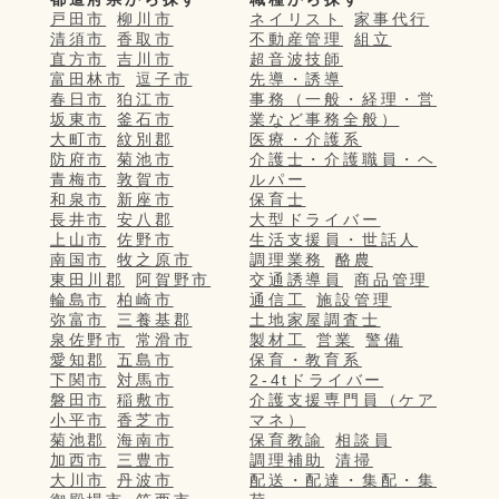
戸田市
柳川市
ネイリスト
家事代行
清須市
香取市
不動産管理
組立
直方市
吉川市
超音波技師
富田林市
逗子市
先導・誘導
春日市
狛江市
事務（一般・経理・営
坂東市
釜石市
業など事務全般）
大町市
紋別郡
医療・介護系
防府市
菊池市
介護士・介護職員・ヘ
青梅市
敦賀市
ルパー
和泉市
新座市
保育士
長井市
安八郡
大型ドライバー
上山市
佐野市
生活支援員・世話人
南国市
牧之原市
調理業務
酪農
東田川郡
阿賀野市
交通誘導員
商品管理
輪島市
柏崎市
通信工
施設管理
弥富市
三養基郡
土地家屋調査士
泉佐野市
常滑市
製材工
営業
警備
愛知郡
五島市
保育・教育系
下関市
対馬市
2-4tドライバー
磐田市
稲敷市
介護支援専門員（ケア
小平市
香芝市
マネ）
菊池郡
海南市
保育教諭
相談員
加西市
三豊市
調理補助
清掃
大川市
丹波市
配送・配達・集配・集