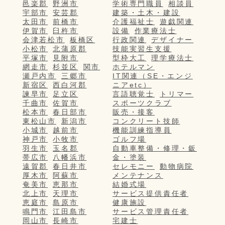
邑楽郡
野洲市
学術専門職員
相談員
宇部市
安芸郡
建築・土木・建設
太田市
前橋市
介護福祉士
遊戯関連
伊賀市
臼杵市
設備
作業療法士
会津若松市
板橋区
行政関連
デザイナー
小松市
北蒲原郡
技能実習生支援
平塚市
見附市
型枠大工
理学療法士
網走市
杉並区
関市
ホテルマン
瀬戸内市
三郷市
IT関連（SE・エンジ
新宿区
西白河郡
ニアetc）
諫早市
足立区
言語聴覚士
トリマー
千曲市
佐賀市
スポーツクラブ
松本市
春日部市
販売・接客
東松山市
新潟市
コンクリート技師
小城市
越前市
機能訓練指導員
神戸市
小牧市
ゴルフ場
羽生市
玉名郡
自動車整備・修理・鈑
帯広市
八幡浜市
金・塗装
遠賀郡
春日井市
セレモニー
動物病院
厚木市
阿蘇市
メンテナンス
奄美市
恵那市
結婚式場
北上市
天理市
サービス提供責任者
恵庭市
島原市
健康施設
鳴門市
江田島市
サービス管理責任者
岡山市
長崎市
宅建士