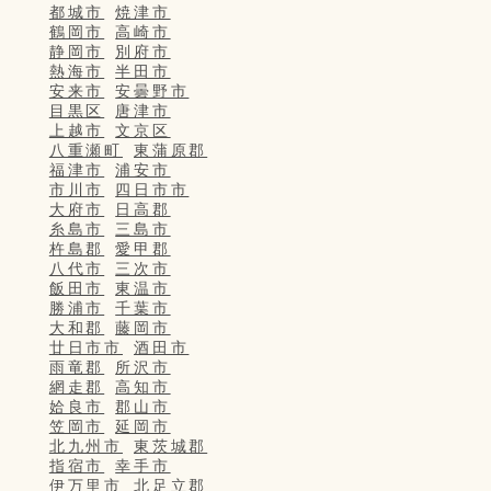
都城市
焼津市
鶴岡市
高崎市
静岡市
別府市
熱海市
半田市
安来市
安曇野市
目黒区
唐津市
上越市
文京区
八重瀬町
東蒲原郡
福津市
浦安市
市川市
四日市市
大府市
日高郡
糸島市
三島市
杵島郡
愛甲郡
八代市
三次市
飯田市
東温市
勝浦市
千葉市
大和郡
藤岡市
廿日市市
酒田市
雨竜郡
所沢市
網走郡
高知市
姶良市
郡山市
笠岡市
延岡市
北九州市
東茨城郡
指宿市
幸手市
伊万里市
北足立郡