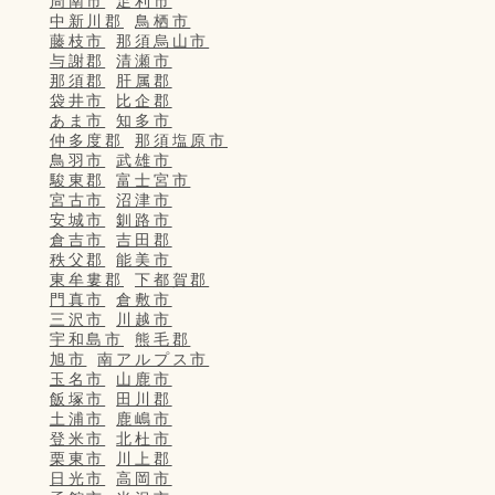
周南市
足利市
中新川郡
鳥栖市
藤枝市
那須烏山市
与謝郡
清瀬市
那須郡
肝属郡
袋井市
比企郡
あま市
知多市
仲多度郡
那須塩原市
鳥羽市
武雄市
駿東郡
富士宮市
宮古市
沼津市
安城市
釧路市
倉吉市
吉田郡
秩父郡
能美市
東牟婁郡
下都賀郡
門真市
倉敷市
三沢市
川越市
宇和島市
熊毛郡
旭市
南アルプス市
玉名市
山鹿市
飯塚市
田川郡
土浦市
鹿嶋市
登米市
北杜市
栗東市
川上郡
日光市
高岡市