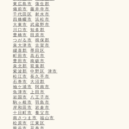
東広島市
蒲生郡
備前市
藤井寺市
千代田区
射水市
四條畷市
浜松市
大東市
武蔵野市
川口市
知多郡
豊橋市
田原市
つがる市
揖保郡
泉大津市
古賀市
綴喜郡
墨田区
町田市
高石市
豊田市
南砺市
泉北郡
双葉郡
紫波郡
中野区
津市
松江市
長久手市
石巻市
大沼郡
袖ケ浦市
阿南市
魚津市
上田市
岩国市
八王子市
駒ヶ根市
羽島市
岸和田市
岩倉市
十日町市
養父市
南さつま市
福山市
松原市
江東区
熊谷市
花巻市