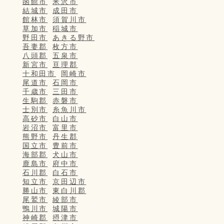
函館市
米沢市
結城市
成田市
館林市
須賀川市
草加市
稲城市
野田市
あきる野市
吾妻郡
枚方市
八頭郡
五泉市
新宮市
亘理郡
十和田市
岡崎市
尾道市
石岡市
千歳市
三田市
生駒郡
赤磐市
士別市
糸魚川市
高砂市
白山市
岩沼市
富里市
熊野市
丹生郡
国立市
豊前市
海部郡
犬山市
鹿島市
府中市
石川郡
白石市
知立市
京田辺市
勝山市
東白川郡
尾鷲市
綾部市
鴨川市
城陽市
神崎郡
摂津市