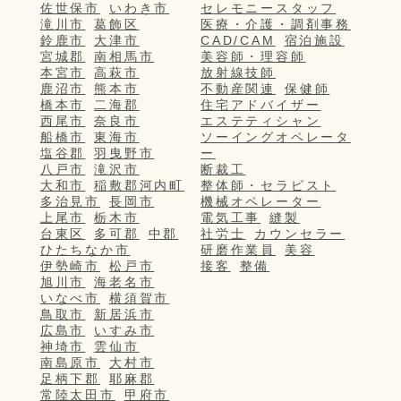
佐世保市
いわき市
セレモニースタッフ
滝川市
葛飾区
医療・介護・調剤事務
鈴鹿市
大津市
CAD/CAM
宿泊施設
宮城郡
南相馬市
美容師・理容師
本宮市
高萩市
放射線技師
鹿沼市
熊本市
不動産関連
保健師
橋本市
二海郡
住宅アドバイザー
西尾市
奈良市
エステティシャン
船橋市
東海市
ソーイングオペレータ
塩谷郡
羽曳野市
ー
八戸市
滝沢市
断裁工
大和市
稲敷郡河内町
整体師・セラピスト
多治見市
長岡市
機械オペレーター
上尾市
栃木市
電気工事
縫製
台東区
多可郡
中郡
社労士
カウンセラー
ひたちなか市
研磨作業員
美容
伊勢崎市
松戸市
接客
整備
旭川市
海老名市
いなべ市
横須賀市
鳥取市
新居浜市
広島市
いすみ市
神埼市
雲仙市
南島原市
大村市
足柄下郡
耶麻郡
常陸太田市
甲府市