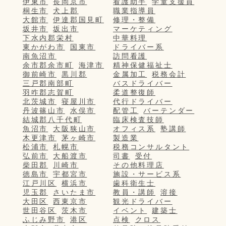
伊東市
長岡京市
看護助手
学童支援員
桐生市
犬上郡
職業指導員
大館市
伊達郡国見町
修理・整備
坂井市
坂出市
マーケティング
下水内郡栄村
中華料理
東かがわ市
国東市
ドライバー系
南魚沼市
訪問看護
余市郡余市町
海津市
精神保健福祉士
御前崎市
黒川郡
金属加工
税務会計
三戸郡南部町
バスドライバー
羽咋郡志賀町
柔道整復師
北茨城市
寝屋川市
代行ドライバー
丹波篠山市
水俣市
配管工
バーテンダー
結城郡八千代町
臨床検査技師
魚沼市
大阪狭山市
オフィス系
塾講師
木更津市
茅ヶ崎市
製造業
松浦市
札幌市
税務コンサルタント
弘前市
大船渡市
司書
受付
柴田郡
川崎市
その他料理店
徳島市
宇都宮市
施設・サービス系
江戸川区
横浜市
歯科衛生士
児玉郡
さいたま市
教員・講師
溶接
大田区
西東京市
観光ドライバー
世田谷区
茨木市
イベント
建築士
ふじみ野市
港区
点検
クロス