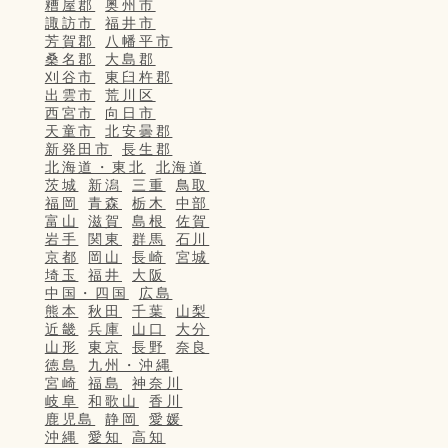
糟屋郡
奥州市
諏訪市
福井市
芳賀郡
八幡平市
桑名郡
大島郡
刈谷市
東臼杵郡
出雲市
荒川区
西宮市
向日市
天童市
北安曇郡
新発田市
長生郡
北海道・東北
北海道
茨城
新潟
三重
鳥取
福岡
青森
栃木
中部
富山
滋賀
島根
佐賀
岩手
関東
群馬
石川
京都
岡山
長崎
宮城
埼玉
福井
大阪
中国・四国
広島
熊本
秋田
千葉
山梨
近畿
兵庫
山口
大分
山形
東京
長野
奈良
徳島
九州・沖縄
宮崎
福島
神奈川
岐阜
和歌山
香川
鹿児島
静岡
愛媛
沖縄
愛知
高知