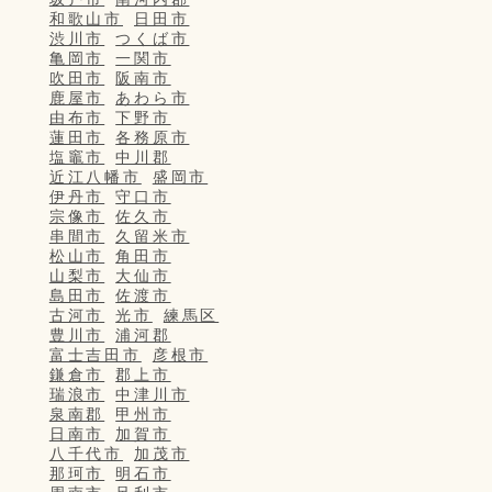
和歌山市
日田市
渋川市
つくば市
亀岡市
一関市
吹田市
阪南市
鹿屋市
あわら市
由布市
下野市
蓮田市
各務原市
塩竈市
中川郡
近江八幡市
盛岡市
伊丹市
守口市
宗像市
佐久市
串間市
久留米市
松山市
角田市
山梨市
大仙市
島田市
佐渡市
古河市
光市
練馬区
豊川市
浦河郡
富士吉田市
彦根市
鎌倉市
郡上市
瑞浪市
中津川市
泉南郡
甲州市
日南市
加賀市
八千代市
加茂市
那珂市
明石市