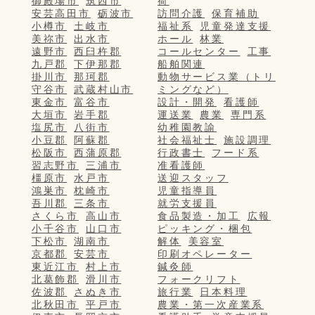
御殿場市
筑西市
荷
安芸高田市
砺波市
訪問介護
保育補助
小樽市
土岐市
福祉系
児童発達支援
美祢市
出水市
ホール
林業
遠野市
西臼杵郡
コールセンター
工事
九戸郡
下伊那郡
船舶関連
掛川市
那珂郡
動物サービス業（トリ
守谷市
武蔵村山市
ミングなど）
東金市
富谷市
設計・開発
看護師
大垣市
岩手郡
運送業
農業
専門系
塩尻市
八街市
幼稚園教諭
小豆郡
阿蘇郡
社会福祉士
施設調理
松阪市
西蒲原郡
行政書士
フード系
習志野市
三浦市
准看護師
橿原市
水戸市
送迎スタッフ
鴻巣市
枕崎市
児童指導員
吾川郡
三条市
就労支援員
さくら市
高山市
食品製造・加工
広報
小千谷市
山口市
ピッキング・梱包
下松市
湖南市
解体
美容室
京都郡
安芸市
印刷オペレーター
東近江市
村上市
鍼灸師
北葛飾郡
滑川市
フォークリフト
佐波郡
さぬき市
旅行業
日本料理
北秋田市
平戸市
農業・第一次産業系