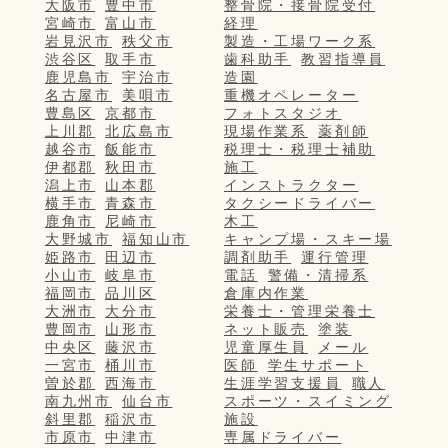
大阪市
豊中市
整骨院・接骨院受付
宮崎市
富山市
経理
岩見沢市
秩父市
製造・工場ワーク系
渋谷区
取手市
歯科助手
教習指導員
鹿児島市
宇治市
造園
名古屋市
美唄市
重機オペレーター
豊島区
京都市
フォトスタジオ
上川郡
北広島市
現場作業系
薬剤師
越谷市
飯能市
税理士・税理士補助
伊都郡
秋田市
施工
潟上市
山本郡
インストラクター
横手市
青森市
タクシードライバー
鹿角市
尼崎市
木工
大野城市
福知山市
キャンプ場・スキー場
姫路市
田辺市
調剤助手
運行管理
小山市
岐阜市
電話
警備・清掃系
福岡市
品川区
倉庫内作業
大洲市
大分市
栄養士・管理栄養士
豊岡市
山形市
ネット販売
塗装
中央区
藤沢市
児童厚生員
メール
一宮市
桶川市
医師
学生サポート
曽於郡
西海市
生涯学習支援員
職人
南九州市
仙台市
スポーツ・スイミング
斜里郡
稲沢市
施設
市原市
中津市
専属ドライバー