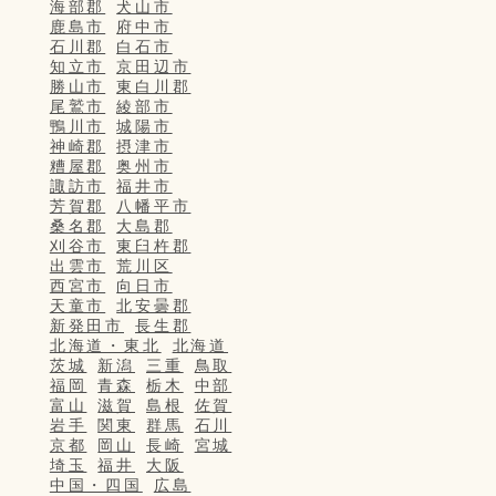
海部郡
犬山市
鹿島市
府中市
石川郡
白石市
知立市
京田辺市
勝山市
東白川郡
尾鷲市
綾部市
鴨川市
城陽市
神崎郡
摂津市
糟屋郡
奥州市
諏訪市
福井市
芳賀郡
八幡平市
桑名郡
大島郡
刈谷市
東臼杵郡
出雲市
荒川区
西宮市
向日市
天童市
北安曇郡
新発田市
長生郡
北海道・東北
北海道
茨城
新潟
三重
鳥取
福岡
青森
栃木
中部
富山
滋賀
島根
佐賀
岩手
関東
群馬
石川
京都
岡山
長崎
宮城
埼玉
福井
大阪
中国・四国
広島