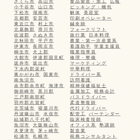
さくら市
高山市
食品製造・加工
広報
小千谷市
山口市
ピッキング・梱包
下松市
湖南市
解体
美容室
京都郡
安芸市
印刷オペレーター
東近江市
村上市
鍼灸師
北葛飾郡
滑川市
フォークリフト
佐波郡
さぬき市
旅行業
日本料理
北秋田市
平戸市
農業・第一次産業系
伊東市
長岡京市
看護助手
学童支援員
桐生市
犬上郡
職業指導員
大館市
伊達郡国見町
修理・整備
坂井市
坂出市
マーケティング
下水内郡栄村
中華料理
東かがわ市
国東市
ドライバー系
南魚沼市
訪問看護
余市郡余市町
海津市
精神保健福祉士
御前崎市
黒川郡
金属加工
税務会計
三戸郡南部町
バスドライバー
羽咋郡志賀町
柔道整復師
北茨城市
寝屋川市
代行ドライバー
丹波篠山市
水俣市
配管工
バーテンダー
結城郡八千代町
臨床検査技師
魚沼市
大阪狭山市
オフィス系
塾講師
木更津市
茅ヶ崎市
製造業
松浦市
札幌市
税務コンサルタント