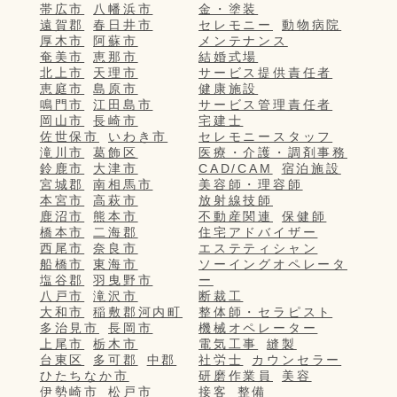
帯広市
八幡浜市
金・塗装
遠賀郡
春日井市
セレモニー
動物病院
厚木市
阿蘇市
メンテナンス
奄美市
恵那市
結婚式場
北上市
天理市
サービス提供責任者
恵庭市
島原市
健康施設
鳴門市
江田島市
サービス管理責任者
岡山市
長崎市
宅建士
佐世保市
いわき市
セレモニースタッフ
滝川市
葛飾区
医療・介護・調剤事務
鈴鹿市
大津市
CAD/CAM
宿泊施設
宮城郡
南相馬市
美容師・理容師
本宮市
高萩市
放射線技師
鹿沼市
熊本市
不動産関連
保健師
橋本市
二海郡
住宅アドバイザー
西尾市
奈良市
エステティシャン
船橋市
東海市
ソーイングオペレータ
塩谷郡
羽曳野市
ー
八戸市
滝沢市
断裁工
大和市
稲敷郡河内町
整体師・セラピスト
多治見市
長岡市
機械オペレーター
上尾市
栃木市
電気工事
縫製
台東区
多可郡
中郡
社労士
カウンセラー
ひたちなか市
研磨作業員
美容
伊勢崎市
松戸市
接客
整備