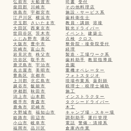
弘前市
大船渡市
司書
受付
柴田郡
川崎市
その他料理店
徳島市
宇都宮市
施設・サービス系
江戸川区
横浜市
歯科衛生士
児玉郡
さいたま市
教員・講師
溶接
大田区
西東京市
観光ドライバー
世田谷区
茨木市
イベント
建築士
ふじみ野市
港区
点検
クロス
大阪市
豊中市
整骨院・接骨院受付
宮崎市
富山市
経理
岩見沢市
秩父市
製造・工場ワーク系
渋谷区
取手市
歯科助手
教習指導員
鹿児島市
宇治市
造園
名古屋市
美唄市
重機オペレーター
豊島区
京都市
フォトスタジオ
上川郡
北広島市
現場作業系
薬剤師
越谷市
飯能市
税理士・税理士補助
伊都郡
秋田市
施工
潟上市
山本郡
インストラクター
横手市
青森市
タクシードライバー
鹿角市
尼崎市
木工
大野城市
福知山市
キャンプ場・スキー場
姫路市
田辺市
調剤助手
運行管理
小山市
岐阜市
電話
警備・清掃系
福岡市
品川区
倉庫内作業