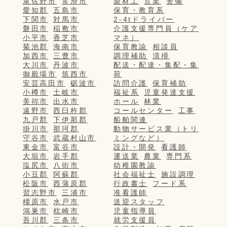
泉佐野市
常滑市
製材工
営業
警備
愛知郡
五島市
保育・教育系
下関市
対馬市
2-4tドライバー
磐田市
稲敷市
介護支援専門員（ケア
小平市
香芝市
マネ）
菊池郡
海南市
保育教諭
相談員
加西市
三豊市
調理補助
清掃
大川市
丹波市
配送・配達・集配・集
御殿場市
筑西市
荷
安芸高田市
砺波市
訪問介護
保育補助
小樽市
土岐市
福祉系
児童発達支援
美祢市
出水市
ホール
林業
遠野市
西臼杵郡
コールセンター
工事
九戸郡
下伊那郡
船舶関連
掛川市
那珂郡
動物サービス業（トリ
守谷市
武蔵村山市
ミングなど）
東金市
富谷市
設計・開発
看護師
大垣市
岩手郡
運送業
農業
専門系
塩尻市
八街市
幼稚園教諭
小豆郡
阿蘇郡
社会福祉士
施設調理
松阪市
西蒲原郡
行政書士
フード系
習志野市
三浦市
准看護師
橿原市
水戸市
送迎スタッフ
鴻巣市
枕崎市
児童指導員
吾川郡
三条市
就労支援員