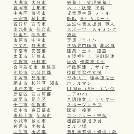
大洲市
大分市
栄養士・管理栄養士
豊岡市
山形市
ネット販売
塗装
中央区
藤沢市
児童厚生員
メール
一宮市
桶川市
医師
学生サポート
曽於郡
西海市
生涯学習支援員
職人
南九州市
仙台市
スポーツ・スイミング
斜里郡
稲沢市
施設
市原市
中津市
専属ドライバー
邑楽郡
野洲市
学術専門職員
相談員
宇部市
安芸郡
建築・土木・建設
太田市
前橋市
介護福祉士
遊戯関連
伊賀市
臼杵市
設備
作業療法士
会津若松市
板橋区
行政関連
デザイナー
小松市
北蒲原郡
技能実習生支援
平塚市
見附市
型枠大工
理学療法士
網走市
杉並区
関市
ホテルマン
瀬戸内市
三郷市
IT関連（SE・エンジ
新宿区
西白河郡
ニアetc）
諫早市
足立区
言語聴覚士
トリマー
千曲市
佐賀市
スポーツクラブ
松本市
春日部市
販売・接客
東松山市
新潟市
コンクリート技師
小城市
越前市
機能訓練指導員
神戸市
小牧市
ゴルフ場
羽生市
玉名郡
自動車整備・修理・鈑