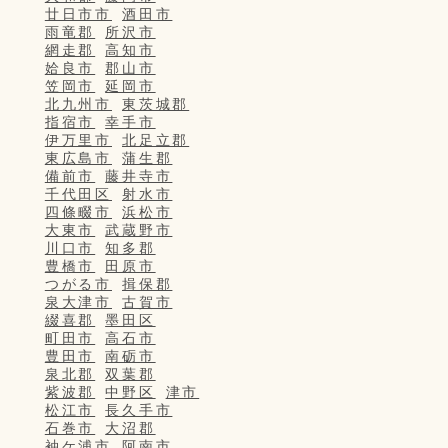
廿日市市
酒田市
雨竜郡
所沢市
網走郡
高知市
姶良市
郡山市
笠岡市
延岡市
北九州市
東茨城郡
指宿市
幸手市
伊万里市
北足立郡
東広島市
蒲生郡
備前市
藤井寺市
千代田区
射水市
四條畷市
浜松市
大東市
武蔵野市
川口市
知多郡
豊橋市
田原市
つがる市
揖保郡
泉大津市
古賀市
綴喜郡
墨田区
町田市
高石市
豊田市
南砺市
泉北郡
双葉郡
紫波郡
中野区
津市
松江市
長久手市
石巻市
大沼郡
袖ケ浦市
阿南市