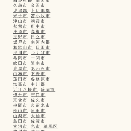
久慈市
金沢市
児湯郡
上伊那郡
米子市
苫小牧市
津山市
朝霞市
都留市
府中市
庄原市
高槻市
玉野市
日立市
坂戸市
南河内郡
和歌山市
日田市
渋川市
つくば市
亀岡市
一関市
吹田市
阪南市
鹿屋市
あわら市
由布市
下野市
蓮田市
各務原市
塩竈市
中川郡
近江八幡市
盛岡市
伊丹市
守口市
宗像市
佐久市
串間市
久留米市
松山市
角田市
山梨市
大仙市
島田市
佐渡市
古河市
光市
練馬区