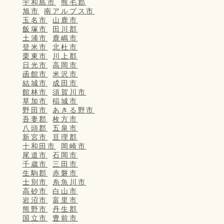
宇和島市
熊毛郡
旭市
南アルプス市
玉名市
山鹿市
飯塚市
田川郡
土浦市
鹿嶋市
登米市
北杜市
栗東市
川上郡
日光市
高岡市
函館市
米沢市
結城市
成田市
館林市
須賀川市
草加市
稲城市
野田市
あきる野市
吾妻郡
枚方市
八頭郡
五泉市
新宮市
亘理郡
十和田市
岡崎市
尾道市
石岡市
千歳市
三田市
生駒郡
赤磐市
士別市
糸魚川市
高砂市
白山市
岩沼市
富里市
熊野市
丹生郡
国立市
豊前市