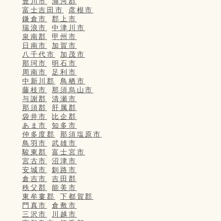
豊川市
浦河郡
富士吉田市
彦根市
鎌倉市
郡上市
瑞浪市
中津川市
泉南郡
甲州市
日南市
加賀市
八千代市
加茂市
那珂市
明石市
周南市
足利市
中新川郡
鳥栖市
藤枝市
那須烏山市
与謝郡
清瀬市
那須郡
肝属郡
袋井市
比企郡
あま市
知多市
仲多度郡
那須塩原市
鳥羽市
武雄市
駿東郡
富士宮市
宮古市
沼津市
安城市
釧路市
倉吉市
吉田郡
秩父郡
能美市
東牟婁郡
下都賀郡
門真市
倉敷市
三沢市
川越市