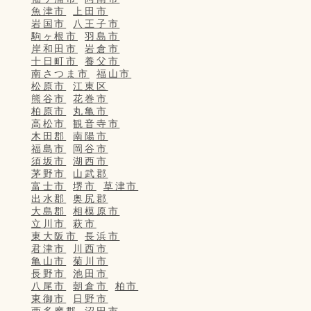
魚津市
上田市
岩国市
八王子市
駒ヶ根市
羽島市
岸和田市
岩倉市
十日町市
養父市
南さつま市
福山市
松原市
江東区
熊谷市
花巻市
柏原市
丸亀市
高松市
観音寺市
木田郡
南陽市
福島市
岡谷市
須坂市
湖西市
茅野市
山武郡
富士市
堺市
草津市
出水郡
奥尻郡
大島郡
相模原市
立川市
萩市
東大阪市
長浜市
君津市
川西市
亀山市
菊川市
長野市
池田市
八尾市
朝倉市
柏市
東御市
日野市
西多摩郡
沼田市