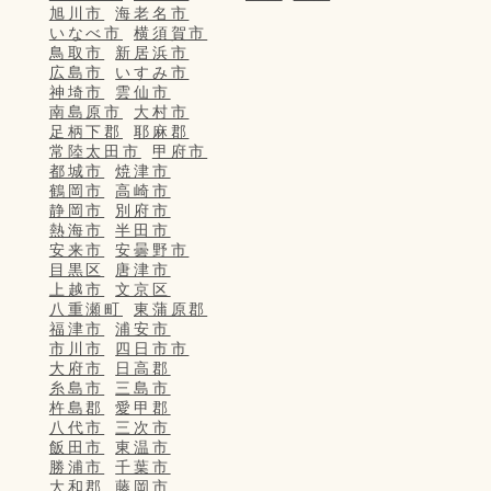
旭川市
海老名市
いなべ市
横須賀市
鳥取市
新居浜市
広島市
いすみ市
神埼市
雲仙市
南島原市
大村市
足柄下郡
耶麻郡
常陸太田市
甲府市
都城市
焼津市
鶴岡市
高崎市
静岡市
別府市
熱海市
半田市
安来市
安曇野市
目黒区
唐津市
上越市
文京区
八重瀬町
東蒲原郡
福津市
浦安市
市川市
四日市市
大府市
日高郡
糸島市
三島市
杵島郡
愛甲郡
八代市
三次市
飯田市
東温市
勝浦市
千葉市
大和郡
藤岡市