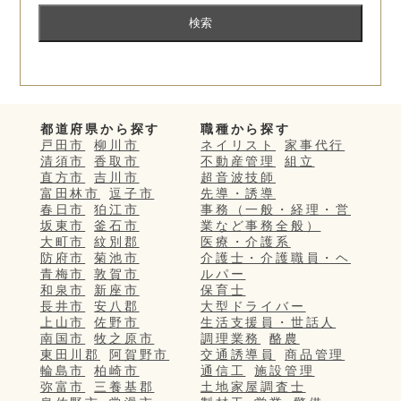
都道府県から探す
職種から探す
戸田市
柳川市
ネイリスト
家事代行
清須市
香取市
不動産管理
組立
直方市
吉川市
超音波技師
富田林市
逗子市
先導・誘導
春日市
狛江市
事務（一般・経理・営
坂東市
釜石市
業など事務全般）
大町市
紋別郡
医療・介護系
防府市
菊池市
介護士・介護職員・ヘ
青梅市
敦賀市
ルパー
和泉市
新座市
保育士
長井市
安八郡
大型ドライバー
上山市
佐野市
生活支援員・世話人
南国市
牧之原市
調理業務
酪農
東田川郡
阿賀野市
交通誘導員
商品管理
輪島市
柏崎市
通信工
施設管理
弥富市
三養基郡
土地家屋調査士