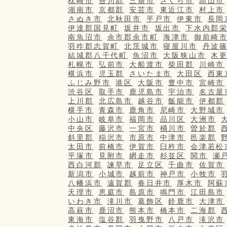
枕崎市
吾川郡
三条市
さくら市
高山市
湖南市
京都郡
安芸市
東近江市
村上市
さぬき市
北秋田市
平戸市
伊東市
長岡
伊達郡国見町
坂井市
坂出市
下水内郡
南魚沼市
余市郡余市町
海津市
御前崎
羽咋郡志賀町
北茨城市
寝屋川市
丹波
結城郡八千代町
魚沼市
大阪狭山市
木
札幌市
弘前市
大船渡市
柴田郡
川崎市
横浜市
児玉郡
さいたま市
大田区
西東
ふじみ野市
港区
大阪市
豊中市
宮崎市
渋谷区
取手市
鹿児島市
宇治市
名古屋
上川郡
北広島市
越谷市
飯能市
伊都郡
横手市
青森市
鹿角市
尼崎市
大野城市
小山市
岐阜市
福岡市
品川区
大洲市
中央区
藤沢市
一宮市
桶川市
曽於郡
斜里郡
稲沢市
市原市
中津市
邑楽郡
太田市
前橋市
伊賀市
臼杵市
会津若松
平塚市
見附市
網走市
杉並区
関市
瀬
西白河郡
諫早市
足立区
千曲市
佐賀市
新潟市
小城市
越前市
神戸市
小牧市
八幡浜市
遠賀郡
春日井市
厚木市
阿蘇
天理市
恵庭市
島原市
鳴門市
江田島市
いわき市
滝川市
葛飾区
鈴鹿市
大津市
高萩市
鹿沼市
熊本市
橋本市
二海郡
東海市
塩谷郡
羽曳野市
八戸市
滝沢市