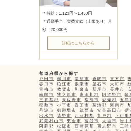
＊時給：1,123円〜1,450円

＊通勤手当：実費支給（上限あり）月
詳細はこちらから
都道府県から探す
戸田市
柳川市
清須市
香取市
直方市
春日市
狛江市
坂東市
釜石市
大町市
青梅市
敦賀市
和泉市
新座市
長井市
南国市
牧之原市
東田川郡
阿賀野市
輪
三養基郡
泉佐野市
常滑市
愛知郡
五島
稲敷市
小平市
香芝市
菊池郡
海南市
丹波市
御殿場市
筑西市
安芸高田市
砺
出水市
遠野市
西臼杵郡
九戸郡
下伊那
武蔵村山市
東金市
富谷市
大垣市
岩手
阿蘇郡
松阪市
西蒲原郡
習志野市
三浦