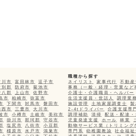
職種から探す
吉川市
富田林市
逗子市
ネイリスト
家事代行
不動産
紋別郡
防府市
菊池市
事務（一般・経理・営業など
安八郡
上山市
佐野市
介護士・介護職員・ヘルパー
島市
柏崎市
弥富市
生活支援員・世話人
調理業
市
下関市
対馬市
磐田市
施設管理
土地家屋調査士
製
加西市
三豊市
大川市
2-4tドライバー
介護支援専
波市
小樽市
土岐市
美祢市
調理補助
清掃
配送・配達・
郡
掛川市
那珂郡
守谷市
児童発達支援
ホール
林業
郡
塩尻市
八街市
小豆郡
動物サービス業（トリミング
市
橿原市
水戸市
鴻巣市
専門系
幼稚園教諭
社会福祉