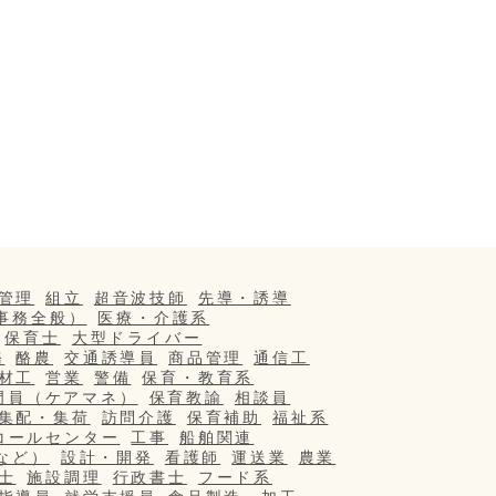
管理
組立
超音波技師
先導・誘導
事務全般）
医療・介護系
保育士
大型ドライバー
務
酪農
交通誘導員
商品管理
通信工
材工
営業
警備
保育・教育系
門員（ケアマネ）
保育教諭
相談員
集配・集荷
訪問介護
保育補助
福祉系
コールセンター
工事
船舶関連
など）
設計・開発
看護師
運送業
農業
士
施設調理
行政書士
フード系