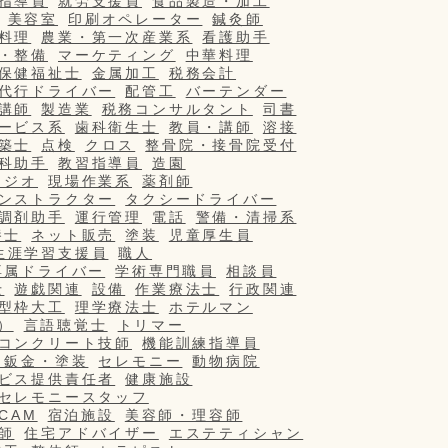
指導員
就労支援員
食品製造・加工
美容室
印刷オペレーター
鍼灸師
料理
農業・第一次産業系
看護助手
・整備
マーケティング
中華料理
保健福祉士
金属加工
税務会計
代行ドライバー
配管工
バーテンダー
講師
製造業
税務コンサルタント
司書
ービス系
歯科衛生士
教員・講師
溶接
築士
点検
クロス
整骨院・接骨院受付
科助手
教習指導員
造園
タジオ
現場作業系
薬剤師
ンストラクター
タクシードライバー
調剤助手
運行管理
電話
警備・清掃系
養士
ネット販売
塗装
児童厚生員
生涯学習支援員
職人
専属ドライバー
学術専門職員
相談員
士
遊戯関連
設備
作業療法士
行政関連
型枠大工
理学療法士
ホテルマン
）
言語聴覚士
トリマー
コンクリート技師
機能訓練指導員
・鈑金・塗装
セレモニー
動物病院
ビス提供責任者
健康施設
セレモニースタッフ
/CAM
宿泊施設
美容師・理容師
師
住宅アドバイザー
エステティシャン