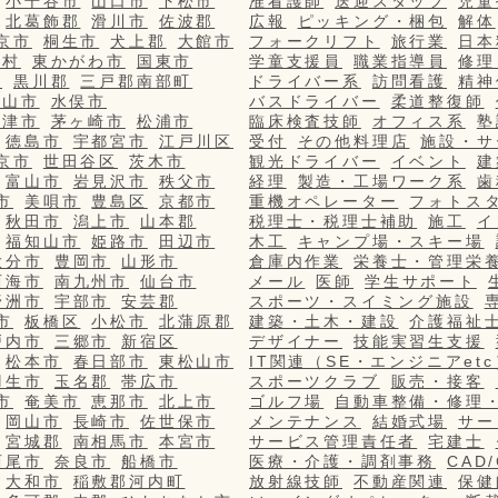
小千谷市
山口市
下松市
准看護師
送迎スタッフ
児童
北葛飾郡
滑川市
佐波郡
広報
ピッキング・梱包
解体
京市
桐生市
犬上郡
大館市
フォークリフト
旅行業
日本
栄村
東かがわ市
国東市
学童支援員
職業指導員
修理
市
黒川郡
三戸郡南部町
ドライバー系
訪問看護
精神
篠山市
水俣市
バスドライバー
柔道整復師
更津市
茅ヶ崎市
松浦市
臨床検査技師
オフィス系
塾
徳島市
宇都宮市
江戸川区
受付
その他料理店
施設・サ
京市
世田谷区
茨木市
観光ドライバー
イベント
建
富山市
岩見沢市
秩父市
経理
製造・工場ワーク系
歯
市
美唄市
豊島区
京都市
重機オペレーター
フォトス
秋田市
潟上市
山本郡
税理士・税理士補助
施工
イ
福知山市
姫路市
田辺市
木工
キャンプ場・スキー場
大分市
豊岡市
山形市
倉庫内作業
栄養士・管理栄
西海市
南九州市
仙台市
メール
医師
学生サポート
野洲市
宇部市
安芸郡
スポーツ・スイミング施設
市
板橋区
小松市
北蒲原郡
建築・土木・建設
介護福祉
戸内市
三郷市
新宿区
デザイナー
技能実習生支援
松本市
春日部市
東松山市
IT関連（SE・エンジニアetc
羽生市
玉名郡
帯広市
スポーツクラブ
販売・接客
市
奄美市
恵那市
北上市
ゴルフ場
自動車整備・修理
岡山市
長崎市
佐世保市
メンテナンス
結婚式場
サー
宮城郡
南相馬市
本宮市
サービス管理責任者
宅建士
西尾市
奈良市
船橋市
医療・介護・調剤事務
CAD
大和市
稲敷郡河内町
放射線技師
不動産関連
保健