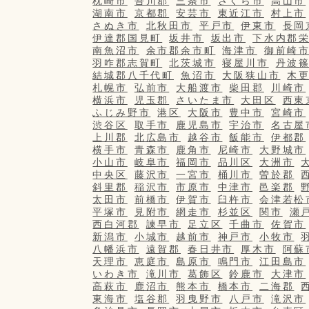
枕崎市
吾川郡
三条市
さくら市
高山市
湖南市
京都郡
安芸市
東近江市
村上市
さぬき市
北秋田市
平戸市
伊東市
長岡
伊達郡国見町
坂井市
坂出市
下水内郡
南魚沼市
余市郡余市町
海津市
御前崎
羽咋郡志賀町
北茨城市
寝屋川市
丹波
結城郡八千代町
魚沼市
大阪狭山市
木
札幌市
弘前市
大船渡市
柴田郡
川崎市
横浜市
児玉郡
さいたま市
大田区
西東
ふじみ野市
港区
大阪市
豊中市
宮崎市
渋谷区
取手市
鹿児島市
宇治市
名古屋
上川郡
北広島市
越谷市
飯能市
伊都郡
横手市
青森市
鹿角市
尼崎市
大野城市
小山市
岐阜市
福岡市
品川区
大洲市
中央区
藤沢市
一宮市
桶川市
曽於郡
斜里郡
稲沢市
市原市
中津市
邑楽郡
太田市
前橋市
伊賀市
臼杵市
会津若松
平塚市
見附市
網走市
杉並区
関市
瀬
西白河郡
諫早市
足立区
千曲市
佐賀市
新潟市
小城市
越前市
神戸市
小牧市
八幡浜市
遠賀郡
春日井市
厚木市
阿蘇
天理市
恵庭市
島原市
鳴門市
江田島市
いわき市
滝川市
葛飾区
鈴鹿市
大津市
高萩市
鹿沼市
熊本市
橋本市
二海郡
東海市
塩谷郡
羽曳野市
八戸市
滝沢市