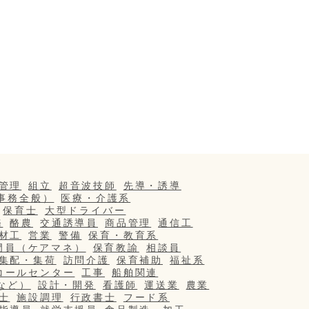
管理
組立
超音波技師
先導・誘導
事務全般）
医療・介護系
保育士
大型ドライバー
務
酪農
交通誘導員
商品管理
通信工
材工
営業
警備
保育・教育系
門員（ケアマネ）
保育教諭
相談員
集配・集荷
訪問介護
保育補助
福祉系
コールセンター
工事
船舶関連
など）
設計・開発
看護師
運送業
農業
士
施設調理
行政書士
フード系