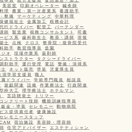
指導員
就労支援員
食品製造・加工
美容室
印刷オペレーター
鍼灸師
料理
農業・第一次産業系
看護助手
・整備
マーケティング
中華料理
保健福祉士
金属加工
税務会計
代行ドライバー
配管工
バーテンダー
講師
製造業
税務コンサルタント
司書
ービス系
歯科衛生士
教員・講師
溶接
築士
点検
クロス
整骨院・接骨院受付
科助手
教習指導員
造園
タジオ
現場作業系
薬剤師
ンストラクター
タクシードライバー
調剤助手
運行管理
電話
警備・清掃系
養士
ネット販売
塗装
児童厚生員
生涯学習支援員
職人
専属ドライバー
学術専門職員
相談員
士
遊戯関連
設備
作業療法士
行政関連
型枠大工
理学療法士
ホテルマン
）
言語聴覚士
トリマー
コンクリート技師
機能訓練指導員
・鈑金・塗装
セレモニー
動物病院
ビス提供責任者
健康施設
セレモニースタッフ
/CAM
宿泊施設
美容師・理容師
師
住宅アドバイザー
エステティシャン