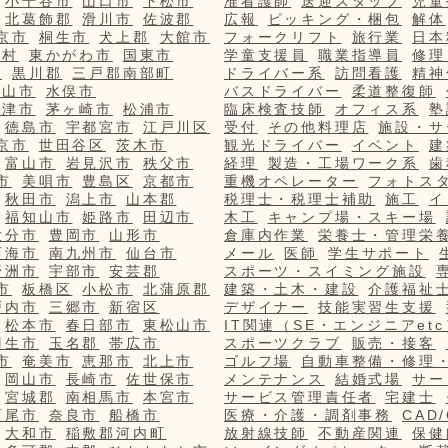
小千谷市
山口市
下松市
准看護師
送迎スタッフ
児童
北葛飾郡
滑川市
佐波郡
広報
ピッキング・梱包
解体
京市
桐生市
犬上郡
大館市
フォークリフト
旅行業
日本
栄村
東かがわ市
国東市
学童支援員
職業指導員
修理
市
黒川郡
三戸郡南部町
ドライバー系
訪問看護
精神
篠山市
水俣市
バスドライバー
柔道整復師
更津市
茅ヶ崎市
松浦市
臨床検査技師
オフィス系
塾
徳島市
宇都宮市
江戸川区
受付
その他料理店
施設・サ
京市
世田谷区
茨木市
観光ドライバー
イベント
建
富山市
岩見沢市
秩父市
経理
製造・工場ワーク系
歯
市
美唄市
豊島区
京都市
重機オペレーター
フォトス
秋田市
潟上市
山本郡
税理士・税理士補助
施工
イ
福知山市
姫路市
田辺市
木工
キャンプ場・スキー場
大分市
豊岡市
山形市
倉庫内作業
栄養士・管理栄
西海市
南九州市
仙台市
メール
医師
学生サポート
野洲市
宇部市
安芸郡
スポーツ・スイミング施設
市
板橋区
小松市
北蒲原郡
建築・土木・建設
介護福祉
戸内市
三郷市
新宿区
デザイナー
技能実習生支援
松本市
春日部市
東松山市
IT関連（SE・エンジニアetc
羽生市
玉名郡
帯広市
スポーツクラブ
販売・接客
市
奄美市
恵那市
北上市
ゴルフ場
自動車整備・修理
岡山市
長崎市
佐世保市
メンテナンス
結婚式場
サー
宮城郡
南相馬市
本宮市
サービス管理責任者
宅建士
西尾市
奈良市
船橋市
医療・介護・調剤事務
CAD
大和市
稲敷郡河内町
放射線技師
不動産関連
保健