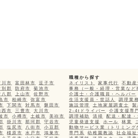
職種から探す
吉川市
富田林市
逗子市
ネイリスト
家事代行
不動産
紋別郡
防府市
菊池市
事務（一般・経理・営業など
安八郡
上山市
佐野市
介護士・介護職員・ヘルパー
島市
柏崎市
弥富市
生活支援員・世話人
調理業
市
下関市
対馬市
磐田市
施設管理
土地家屋調査士
製
加西市
三豊市
大川市
2-4tドライバー
介護支援専
波市
小樽市
土岐市
美祢市
調理補助
清掃
配送・配達・
郡
掛川市
那珂郡
守谷市
児童発達支援
ホール
林業
郡
塩尻市
八街市
小豆郡
動物サービス業（トリミング
市
橿原市
水戸市
鴻巣市
専門系
幼稚園教諭
社会福祉