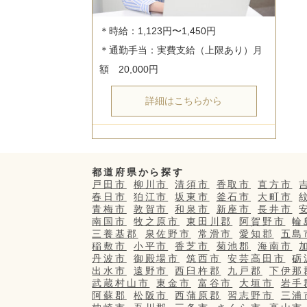
＊時給：1,123円〜1,450円

＊通勤手当：実費支給（上限あり）月
詳細はこちらから
都道府県から探す
戸田市
柳川市
清須市
香取市
直方市
春日市
狛江市
坂東市
釜石市
大町市
青梅市
敦賀市
和泉市
新座市
長井市
南国市
牧之原市
東田川郡
阿賀野市
輪
三養基郡
泉佐野市
常滑市
愛知郡
五島
稲敷市
小平市
香芝市
菊池郡
海南市
丹波市
御殿場市
筑西市
安芸高田市
砺
出水市
遠野市
西臼杵郡
九戸郡
下伊那
武蔵村山市
東金市
富谷市
大垣市
岩手
阿蘇郡
松阪市
西蒲原郡
習志野市
三浦