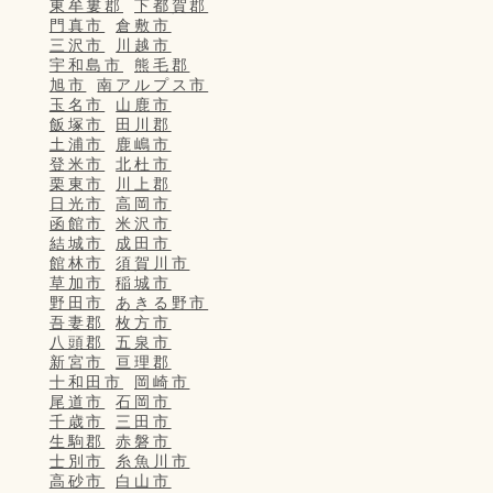
東牟婁郡
下都賀郡
門真市
倉敷市
三沢市
川越市
宇和島市
熊毛郡
旭市
南アルプス市
玉名市
山鹿市
飯塚市
田川郡
土浦市
鹿嶋市
登米市
北杜市
栗東市
川上郡
日光市
高岡市
函館市
米沢市
結城市
成田市
館林市
須賀川市
草加市
稲城市
野田市
あきる野市
吾妻郡
枚方市
八頭郡
五泉市
新宮市
亘理郡
十和田市
岡崎市
尾道市
石岡市
千歳市
三田市
生駒郡
赤磐市
士別市
糸魚川市
高砂市
白山市