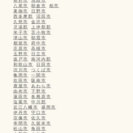
長野市
池田市
八尾市
朝倉市
柏市
東御市
日野市
西多摩郡
沼田市
久慈市
金沢市
児湯郡
上伊那郡
米子市
苫小牧市
津山市
朝霞市
都留市
府中市
庄原市
高槻市
玉野市
日立市
坂戸市
南河内郡
和歌山市
日田市
渋川市
つくば市
亀岡市
一関市
吹田市
阪南市
鹿屋市
あわら市
由布市
下野市
蓮田市
各務原市
塩竈市
中川郡
近江八幡市
盛岡市
伊丹市
守口市
宗像市
佐久市
串間市
久留米市
松山市
角田市