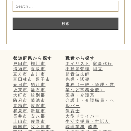
都道府県から探す
職種から探す
戸田市
柳川市
ネイリスト
家事代行
清須市
香取市
不動産管理
組立
直方市
吉川市
超音波技師
富田林市
逗子市
先導・誘導
春日市
狛江市
事務（一般・経理・営
坂東市
釜石市
業など事務全般）
大町市
紋別郡
医療・介護系
防府市
菊池市
介護士・介護職員・ヘ
青梅市
敦賀市
ルパー
和泉市
新座市
保育士
長井市
安八郡
大型ドライバー
上山市
佐野市
生活支援員・世話人
南国市
牧之原市
調理業務
酪農