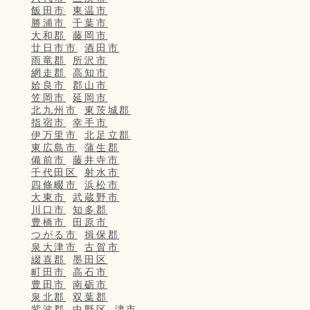
飯田市
東温市
勝浦市
千葉市
大和郡
藤岡市
廿日市市
酒田市
雨竜郡
所沢市
網走郡
高知市
姶良市
郡山市
笠岡市
延岡市
北九州市
東茨城郡
指宿市
幸手市
伊万里市
北足立郡
東広島市
蒲生郡
備前市
藤井寺市
千代田区
射水市
四條畷市
浜松市
大東市
武蔵野市
川口市
知多郡
豊橋市
田原市
つがる市
揖保郡
泉大津市
古賀市
綴喜郡
墨田区
町田市
高石市
豊田市
南砺市
泉北郡
双葉郡
紫波郡
中野区
津市