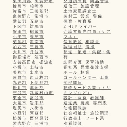
東田川郡
阿賀野市
交通誘導員
商品管理
輪島市
柏崎市
通信工
施設管理
弥富市
三養基郡
土地家屋調査士
泉佐野市
常滑市
製材工
営業
警備
愛知郡
五島市
保育・教育系
下関市
対馬市
2-4tドライバー
磐田市
稲敷市
介護支援専門員（ケア
小平市
香芝市
マネ）
菊池郡
海南市
保育教諭
相談員
加西市
三豊市
調理補助
清掃
大川市
丹波市
配送・配達・集配・集
御殿場市
筑西市
荷
安芸高田市
砺波市
訪問介護
保育補助
小樽市
土岐市
福祉系
児童発達支援
美祢市
出水市
ホール
林業
遠野市
西臼杵郡
コールセンター
工事
九戸郡
下伊那郡
船舶関連
掛川市
那珂郡
動物サービス業（トリ
守谷市
武蔵村山市
ミングなど）
東金市
富谷市
設計・開発
看護師
大垣市
岩手郡
運送業
農業
専門系
塩尻市
八街市
幼稚園教諭
小豆郡
阿蘇郡
社会福祉士
施設調理
松阪市
西蒲原郡
行政書士
フード系
習志野市
三浦市
准看護師