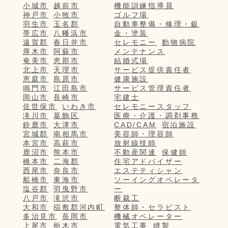
小城市
越前市
機能訓練指導員
神戸市
小牧市
ゴルフ場
羽生市
玉名郡
自動車整備・修理・鈑
帯広市
八幡浜市
金・塗装
遠賀郡
春日井市
セレモニー
動物病院
厚木市
阿蘇市
メンテナンス
奄美市
恵那市
結婚式場
北上市
天理市
サービス提供責任者
恵庭市
島原市
健康施設
鳴門市
江田島市
サービス管理責任者
岡山市
長崎市
宅建士
佐世保市
いわき市
セレモニースタッフ
滝川市
葛飾区
医療・介護・調剤事務
鈴鹿市
大津市
CAD/CAM
宿泊施設
宮城郡
南相馬市
美容師・理容師
本宮市
高萩市
放射線技師
鹿沼市
熊本市
不動産関連
保健師
橋本市
二海郡
住宅アドバイザー
西尾市
奈良市
エステティシャン
船橋市
東海市
ソーイングオペレータ
塩谷郡
羽曳野市
ー
八戸市
滝沢市
断裁工
大和市
稲敷郡河内町
整体師・セラピスト
多治見市
長岡市
機械オペレーター
上尾市
栃木市
電気工事
縫製