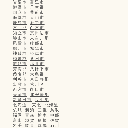
岩沼市
富里市
熊野市
丹生郡
国立市
豊前市
海部郡
犬山市
鹿島市
府中市
石川郡
白石市
知立市
京田辺市
勝山市
東白川郡
尾鷲市
綾部市
鴨川市
城陽市
神崎郡
摂津市
糟屋郡
奥州市
諏訪市
福井市
芳賀郡
八幡平市
桑名郡
大島郡
刈谷市
東臼杵郡
出雲市
荒川区
西宮市
向日市
天童市
北安曇郡
新発田市
長生郡
北海道・東北
北海道
茨城
新潟
三重
鳥取
福岡
青森
栃木
中部
富山
滋賀
島根
佐賀
岩手
関東
群馬
石川