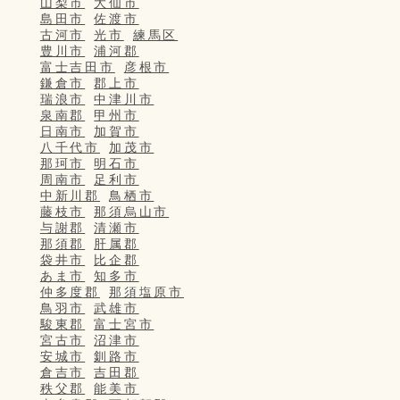
山梨市
大仙市
島田市
佐渡市
古河市
光市
練馬区
豊川市
浦河郡
富士吉田市
彦根市
鎌倉市
郡上市
瑞浪市
中津川市
泉南郡
甲州市
日南市
加賀市
八千代市
加茂市
那珂市
明石市
周南市
足利市
中新川郡
鳥栖市
藤枝市
那須烏山市
与謝郡
清瀬市
那須郡
肝属郡
袋井市
比企郡
あま市
知多市
仲多度郡
那須塩原市
鳥羽市
武雄市
駿東郡
富士宮市
宮古市
沼津市
安城市
釧路市
倉吉市
吉田郡
秩父郡
能美市