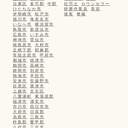
台東区
多可郡
中郡
社労士
カウンセラー
ひたちなか市
研磨作業員
美容
伊勢崎市
松戸市
接客
整備
旭川市
海老名市
いなべ市
横須賀市
鳥取市
新居浜市
広島市
いすみ市
神埼市
雲仙市
南島原市
大村市
足柄下郡
耶麻郡
常陸太田市
甲府市
都城市
焼津市
鶴岡市
高崎市
静岡市
別府市
熱海市
半田市
安来市
安曇野市
目黒区
唐津市
上越市
文京区
八重瀬町
東蒲原郡
福津市
浦安市
市川市
四日市市
大府市
日高郡
糸島市
三島市
杵島郡
愛甲郡
八代市
三次市