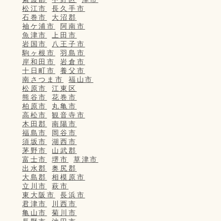
松江市
長久手市
石巻市
大沼郡
袖ケ浦市
阿南市
魚津市
上田市
岩国市
八王子市
駒ヶ根市
羽島市
岸和田市
岩倉市
十日町市
養父市
南さつま市
福山市
松原市
江東区
熊谷市
花巻市
柏原市
丸亀市
高松市
観音寺市
木田郡
南陽市
福島市
岡谷市
須坂市
湖西市
茅野市
山武郡
富士市
堺市
草津市
出水郡
奥尻郡
大島郡
相模原市
立川市
萩市
東大阪市
長浜市
君津市
川西市
亀山市
菊川市