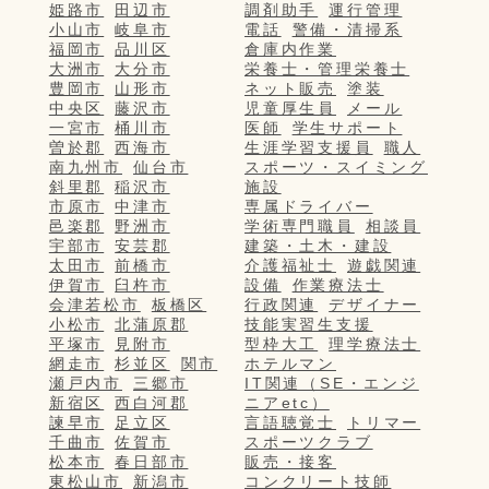
姫路市
田辺市
調剤助手
運行管理
小山市
岐阜市
電話
警備・清掃系
福岡市
品川区
倉庫内作業
大洲市
大分市
栄養士・管理栄養士
豊岡市
山形市
ネット販売
塗装
中央区
藤沢市
児童厚生員
メール
一宮市
桶川市
医師
学生サポート
曽於郡
西海市
生涯学習支援員
職人
南九州市
仙台市
スポーツ・スイミング
斜里郡
稲沢市
施設
市原市
中津市
専属ドライバー
邑楽郡
野洲市
学術専門職員
相談員
宇部市
安芸郡
建築・土木・建設
太田市
前橋市
介護福祉士
遊戯関連
伊賀市
臼杵市
設備
作業療法士
会津若松市
板橋区
行政関連
デザイナー
小松市
北蒲原郡
技能実習生支援
平塚市
見附市
型枠大工
理学療法士
網走市
杉並区
関市
ホテルマン
瀬戸内市
三郷市
IT関連（SE・エンジ
新宿区
西白河郡
ニアetc）
諫早市
足立区
言語聴覚士
トリマー
千曲市
佐賀市
スポーツクラブ
松本市
春日部市
販売・接客
東松山市
新潟市
コンクリート技師