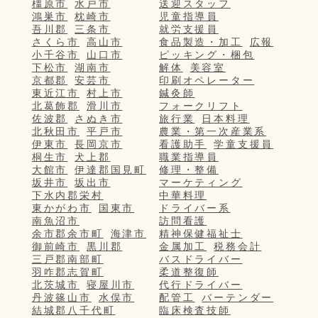
橿原市
水戸市
送迎スタッフ
鴻巣市
枕崎市
児童指導員
吾川郡
三条市
就労支援員
さくら市
高山市
食品製造・加工
広報
小千谷市
山口市
ピッキング・梱包
下松市
湖南市
解体
美容室
京都郡
安芸市
印刷オペレーター
東近江市
村上市
鍼灸師
北葛飾郡
滑川市
フォークリフト
佐波郡
さぬき市
旅行業
日本料理
北秋田市
平戸市
農業・第一次産業系
伊東市
長岡京市
看護助手
学童支援員
桐生市
犬上郡
職業指導員
大館市
伊達郡国見町
修理・整備
坂井市
坂出市
マーケティング
下水内郡栄村
中華料理
東かがわ市
国東市
ドライバー系
南魚沼市
訪問看護
余市郡余市町
海津市
精神保健福祉士
御前崎市
黒川郡
金属加工
税務会計
三戸郡南部町
バスドライバー
羽咋郡志賀町
柔道整復師
北茨城市
寝屋川市
代行ドライバー
丹波篠山市
水俣市
配管工
バーテンダー
結城郡八千代町
臨床検査技師