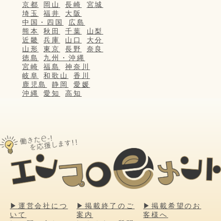
京都
岡山
長崎
宮城
埼玉
福井
大阪
中国・四国
広島
熊本
秋田
千葉
山梨
近畿
兵庫
山口
大分
山形
東京
長野
奈良
徳島
九州・沖縄
宮崎
福島
神奈川
岐阜
和歌山
香川
鹿児島
静岡
愛媛
沖縄
愛知
高知
▶運営会社につ
▶掲載終了のご
▶掲載希望のお
いて
案内
客様へ