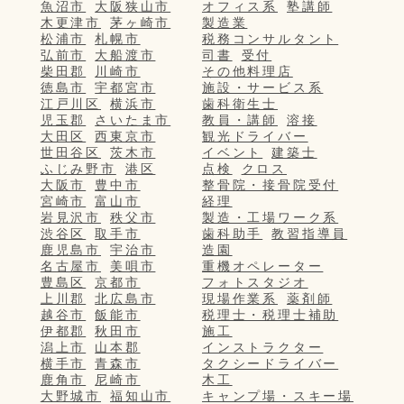
魚沼市
大阪狭山市
オフィス系
塾講師
木更津市
茅ヶ崎市
製造業
松浦市
札幌市
税務コンサルタント
弘前市
大船渡市
司書
受付
柴田郡
川崎市
その他料理店
徳島市
宇都宮市
施設・サービス系
江戸川区
横浜市
歯科衛生士
児玉郡
さいたま市
教員・講師
溶接
大田区
西東京市
観光ドライバー
世田谷区
茨木市
イベント
建築士
ふじみ野市
港区
点検
クロス
大阪市
豊中市
整骨院・接骨院受付
宮崎市
富山市
経理
岩見沢市
秩父市
製造・工場ワーク系
渋谷区
取手市
歯科助手
教習指導員
鹿児島市
宇治市
造園
名古屋市
美唄市
重機オペレーター
豊島区
京都市
フォトスタジオ
上川郡
北広島市
現場作業系
薬剤師
越谷市
飯能市
税理士・税理士補助
伊都郡
秋田市
施工
潟上市
山本郡
インストラクター
横手市
青森市
タクシードライバー
鹿角市
尼崎市
木工
大野城市
福知山市
キャンプ場・スキー場