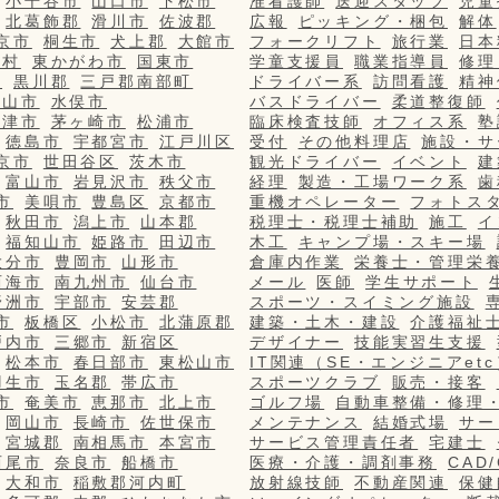
小千谷市
山口市
下松市
准看護師
送迎スタッフ
児童
北葛飾郡
滑川市
佐波郡
広報
ピッキング・梱包
解体
京市
桐生市
犬上郡
大館市
フォークリフト
旅行業
日本
栄村
東かがわ市
国東市
学童支援員
職業指導員
修理
市
黒川郡
三戸郡南部町
ドライバー系
訪問看護
精神
篠山市
水俣市
バスドライバー
柔道整復師
更津市
茅ヶ崎市
松浦市
臨床検査技師
オフィス系
塾
徳島市
宇都宮市
江戸川区
受付
その他料理店
施設・サ
京市
世田谷区
茨木市
観光ドライバー
イベント
建
富山市
岩見沢市
秩父市
経理
製造・工場ワーク系
歯
市
美唄市
豊島区
京都市
重機オペレーター
フォトス
秋田市
潟上市
山本郡
税理士・税理士補助
施工
イ
福知山市
姫路市
田辺市
木工
キャンプ場・スキー場
大分市
豊岡市
山形市
倉庫内作業
栄養士・管理栄
西海市
南九州市
仙台市
メール
医師
学生サポート
野洲市
宇部市
安芸郡
スポーツ・スイミング施設
市
板橋区
小松市
北蒲原郡
建築・土木・建設
介護福祉
戸内市
三郷市
新宿区
デザイナー
技能実習生支援
松本市
春日部市
東松山市
IT関連（SE・エンジニアetc
羽生市
玉名郡
帯広市
スポーツクラブ
販売・接客
市
奄美市
恵那市
北上市
ゴルフ場
自動車整備・修理
岡山市
長崎市
佐世保市
メンテナンス
結婚式場
サー
宮城郡
南相馬市
本宮市
サービス管理責任者
宅建士
西尾市
奈良市
船橋市
医療・介護・調剤事務
CAD
大和市
稲敷郡河内町
放射線技師
不動産関連
保健