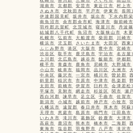
枕崎市
吾川郡
三条市
さくら市
高山市
湖南市
京都郡
安芸市
東近江市
村上市
さぬき市
北秋田市
平戸市
伊東市
長岡
伊達郡国見町
坂井市
坂出市
下水内郡
南魚沼市
余市郡余市町
海津市
御前崎
羽咋郡志賀町
北茨城市
寝屋川市
丹波
結城郡八千代町
魚沼市
大阪狭山市
木
札幌市
弘前市
大船渡市
柴田郡
川崎市
横浜市
児玉郡
さいたま市
大田区
西東
ふじみ野市
港区
大阪市
豊中市
宮崎市
渋谷区
取手市
鹿児島市
宇治市
名古屋
上川郡
北広島市
越谷市
飯能市
伊都郡
横手市
青森市
鹿角市
尼崎市
大野城市
小山市
岐阜市
福岡市
品川区
大洲市
中央区
藤沢市
一宮市
桶川市
曽於郡
斜里郡
稲沢市
市原市
中津市
邑楽郡
太田市
前橋市
伊賀市
臼杵市
会津若松
平塚市
見附市
網走市
杉並区
関市
瀬
西白河郡
諫早市
足立区
千曲市
佐賀市
新潟市
小城市
越前市
神戸市
小牧市
八幡浜市
遠賀郡
春日井市
厚木市
阿蘇
天理市
恵庭市
島原市
鳴門市
江田島市
いわき市
滝川市
葛飾区
鈴鹿市
大津市
高萩市
鹿沼市
熊本市
橋本市
二海郡
東海市
塩谷郡
羽曳野市
八戸市
滝沢市