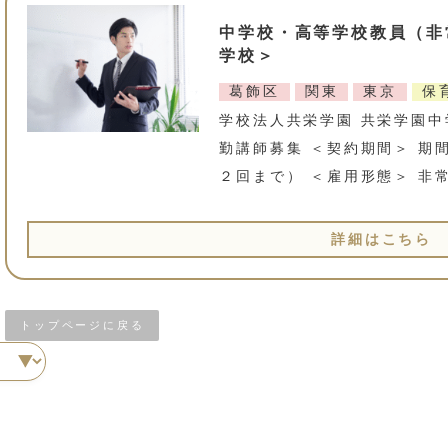
中学校・高等学校教員（非
学校＞
葛飾区
関東
東京
保
学校法人共栄学園 共栄学園中
勤講師募集 ＜契約期間＞ 期
２回まで） ＜雇用形態＞ 非
詳細はこちら
トップページに戻る