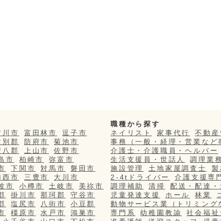
職種から探す
吉川市
富田林市
逗子市
ネイリスト
家事代行
不動産
紋別郡
防府市
菊池市
事務（一般・経理・営業など
安八郡
上山市
佐野市
介護士・介護職員・ヘルパー
島市
柏崎市
弥富市
生活支援員・世話人
調理業
市
下関市
対馬市
磐田市
施設管理
土地家屋調査士
製
加西市
三豊市
大川市
2-4tドライバー
介護支援専
波市
小樽市
土岐市
美祢市
調理補助
清掃
配送・配達・
郡
掛川市
那珂郡
守谷市
児童発達支援
ホール
林業
郡
塩尻市
八街市
小豆郡
動物サービス業（トリミング
市
橿原市
水戸市
鴻巣市
専門系
幼稚園教諭
社会福祉