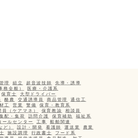
管理
組立
超音波技師
先導・誘導
事務全般）
医療・介護系
保育士
大型ドライバー
務
酪農
交通誘導員
商品管理
通信工
材工
営業
警備
保育・教育系
門員（ケアマネ）
保育教諭
相談員
集配・集荷
訪問介護
保育補助
福祉系
コールセンター
工事
船舶関連
など）
設計・開発
看護師
運送業
農業
士
施設調理
行政書士
フード系