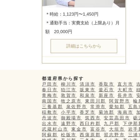
＊時給：1,123円〜1,450円

＊通勤手当：実費支給（上限あり）月
詳細はこちらから
都道府県から探す
戸田市
柳川市
清須市
香取市
直方市
春日市
狛江市
坂東市
釜石市
大町市
青梅市
敦賀市
和泉市
新座市
長井市
南国市
牧之原市
東田川郡
阿賀野市
輪
三養基郡
泉佐野市
常滑市
愛知郡
五島
稲敷市
小平市
香芝市
菊池郡
海南市
丹波市
御殿場市
筑西市
安芸高田市
砺
出水市
遠野市
西臼杵郡
九戸郡
下伊那
武蔵村山市
東金市
富谷市
大垣市
岩手
阿蘇郡
松阪市
西蒲原郡
習志野市
三浦