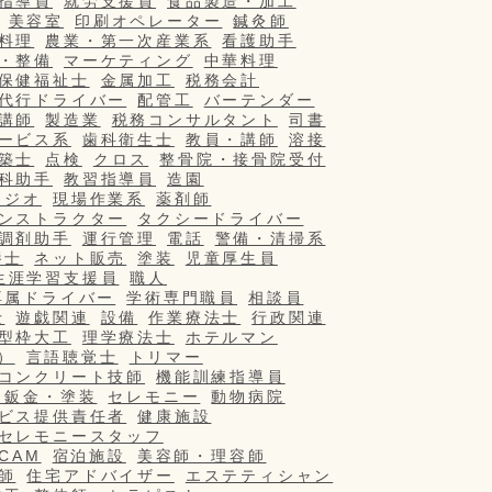
指導員
就労支援員
食品製造・加工
美容室
印刷オペレーター
鍼灸師
料理
農業・第一次産業系
看護助手
・整備
マーケティング
中華料理
保健福祉士
金属加工
税務会計
代行ドライバー
配管工
バーテンダー
講師
製造業
税務コンサルタント
司書
ービス系
歯科衛生士
教員・講師
溶接
築士
点検
クロス
整骨院・接骨院受付
科助手
教習指導員
造園
タジオ
現場作業系
薬剤師
ンストラクター
タクシードライバー
調剤助手
運行管理
電話
警備・清掃系
養士
ネット販売
塗装
児童厚生員
生涯学習支援員
職人
専属ドライバー
学術専門職員
相談員
士
遊戯関連
設備
作業療法士
行政関連
型枠大工
理学療法士
ホテルマン
）
言語聴覚士
トリマー
コンクリート技師
機能訓練指導員
・鈑金・塗装
セレモニー
動物病院
ビス提供責任者
健康施設
セレモニースタッフ
/CAM
宿泊施設
美容師・理容師
師
住宅アドバイザー
エステティシャン